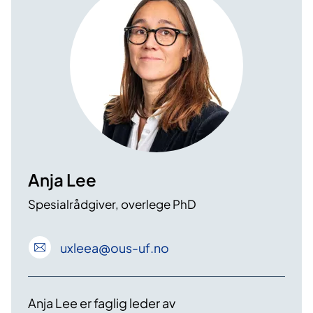
Anja Lee
Spesialrådgiver, overlege PhD
uxleea
@ous-uf
.no
Anja Lee er faglig leder av