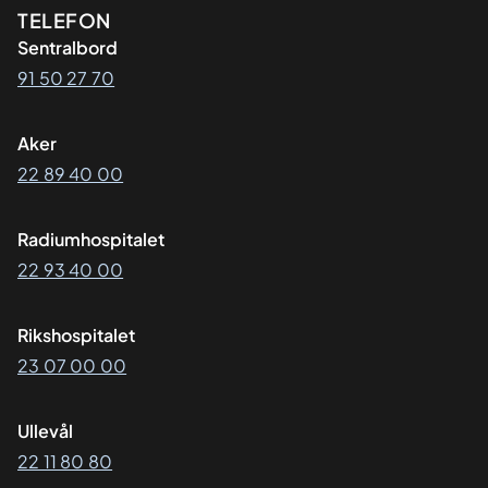
Kontaktinformasjon
TELEFON
Sentralbord
91 50 27 70
Aker
22 89 40 00
Radiumhospitalet
22 93 40 00
Rikshospitalet
23 07 00 00
Ullevål
22 11 80 80