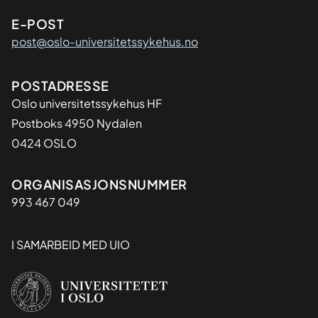
E-POST
post@oslo-universitetssykehus.no
Adresse
POSTADRESSE
Oslo universitetssykehus HF
Postboks 4950 Nydalen
0424 OSLO
Organisasjon
ORGANISASJONSNUMMER
993 467 049
I SAMARBEID MED UIO