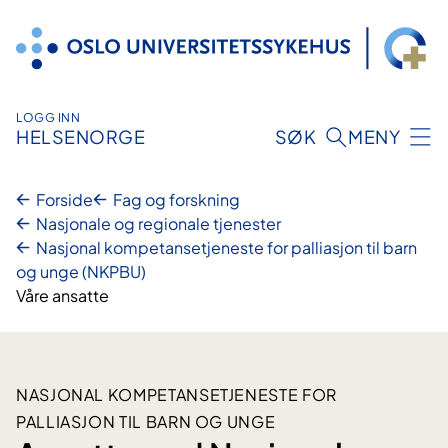
Hopp
til
innhold
LOGG INN
HELSENORGE
SØK
MENY
Forside
Fag og forskning
Nasjonale og regionale tjenester
Nasjonal kompetansetjeneste for palliasjon til barn
og unge (NKPBU)
Våre ansatte
NASJONAL KOMPETANSETJENESTE FOR
PALLIASJON TIL BARN OG UNGE