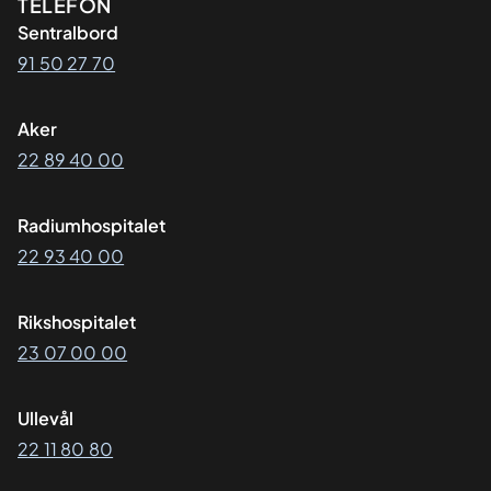
Kontaktinformasjon
TELEFON
Sentralbord
91 50 27 70
Aker
22 89 40 00
Radiumhospitalet
22 93 40 00
Rikshospitalet
23 07 00 00
Ullevål
22 11 80 80