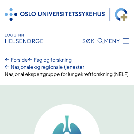
Hopp
til
innhold
LOGG INN
HELSENORGE
SØK
MENY
Forside
Fag og forskning
Nasjonale og regionale tjenester
Nasjonal ekspertgruppe for lungekreftforskning (NELF)