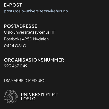
E-POST
post@oslo-universitetssykehus.no
Adresse
POSTADRESSE
Oslo universitetssykehus HF
Postboks 4950 Nydalen
0424 OSLO
Organisasjon
ORGANISASJONSNUMMER
993 467 049
I SAMARBEID MED UIO