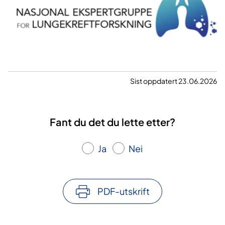
p
p
e
f
o
r
Sist oppdatert 23.06.2026
l
u
n
Fant du det du lette etter?
g
e
Ja
Nei
k
r
e
PDF-utskrift
f
t
f