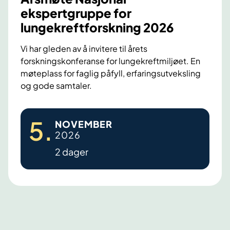
ekspertgruppe for
lungekreftforskning 2026
Vi har gleden av å invitere til årets
forskningskonferanse for lungekreftmiljøet. En
møteplass for faglig påfyll, erfaringsutveksling
og gode samtaler.
Å
5
.
NOVEMBER
r
2026
s
2 dager
m
ø
t
e
N
a