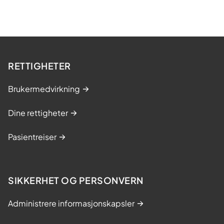
o
r
s
k
n
RETTIGHETER
i
n
Brukermedvirkning
g
Dine rettigheter
2
0
Pasientreiser
2
6
SIKKERHET OG PERSONVERN
Administrere informasjonskapsler