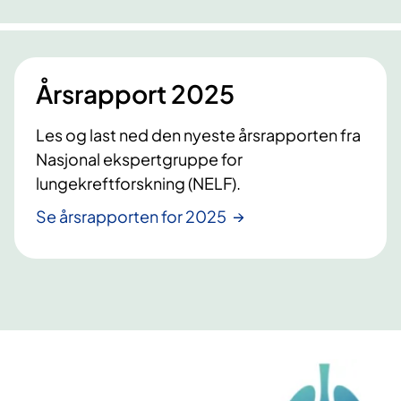
s
j
o
Årsrapport 2025
n
a
Les og last ned den nyeste årsrapporten fra
l
Nasjonal ekspertgruppe for
e
lungekreftforskning (NELF).
k
s
Se årsrapporten for 2025
p
e
r
t
g
r
u