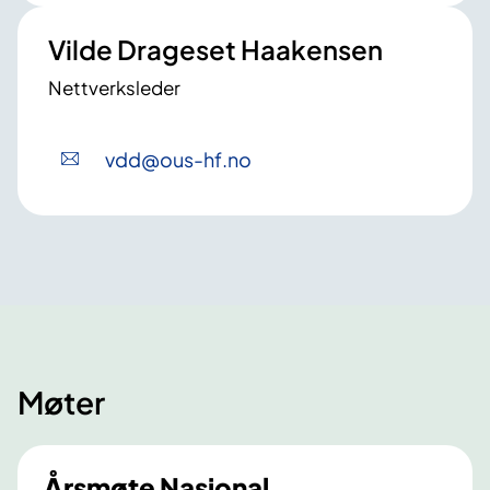
Vilde Drageset Haakensen
Nettverksleder
vdd
@ous-hf
.no
Møter
Årsmøte Nasjonal