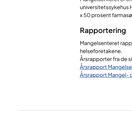
universitetssykehus H
x 50 prosent farmasøy
Rapportering
Mangelsenteret rappor
helseforetakene.
Årsrapporter fra de si
Årsrapport Mangels
Årsrapport Mangel- 