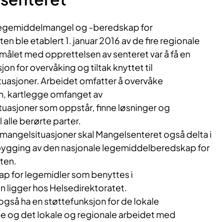
 legemiddelmangel og -beredskap for
en ble etablert 1. januar 2016 av de fire regionale
målet med opprettelsen av senteret var å få en
jon for overvåking og tiltak knyttet til
uasjoner. Arbeidet omfatter å overvåke
n, kartlegge omfanget av
asjoner som oppstår, finne løsninger og
 alle berørte parter.
re mangelsituasjoner skal Mangelsenteret også delta i
ygging av den nasjonale legemiddelberedskap for
sten.
ap for legemidler som benyttes i
 ligger hos Helsedirektoratet.
gså ha en støttefunksjon for de lokale
 og det lokale og regionale arbeidet med