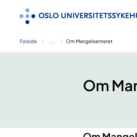
Hopp
til
innhold
Forside
..
.
Om Mangelsenteret
Om Man
Om Mangel