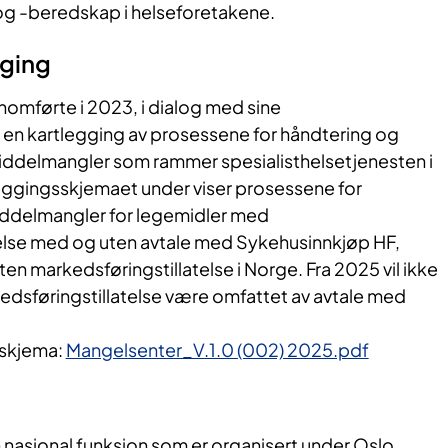
g -beredskap i helseforetakene.
ging
omførte i 2023, i dialog med sine
en kartlegging av prosessene for håndtering og
ddelmangler som rammer spesialisthelsetjenesten i
ggingsskjemaet under viser prosessene for
iddelmangler for legemidler med
else med og uten avtale med Sykehusinnkjøp HF,
ten markedsføringstillatelse i Norge. Fra 2025 vil ikke
edsføringstillatelse være omfattet av avtale med
sskjema:
Mangelsenter_V.1.0 (002) 2025.pdf
 nasjonal funksjon som er organisert under Oslo