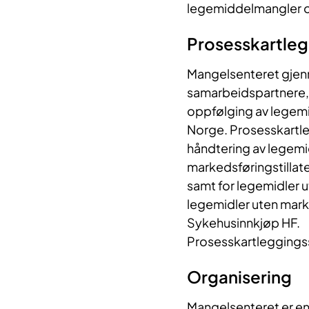
legemiddelmangler o
Prosesskartleg
Mangelsenteret gjenn
samarbeidspartnere, 
oppfølging av legemi
Norge. Prosesskartle
håndtering av legem
markedsføringstillat
samt for legemidler u
legemidler uten mark
Sykehusinnkjøp HF.
Prosesskartlegging
Organisering
Mangelsenteret er en