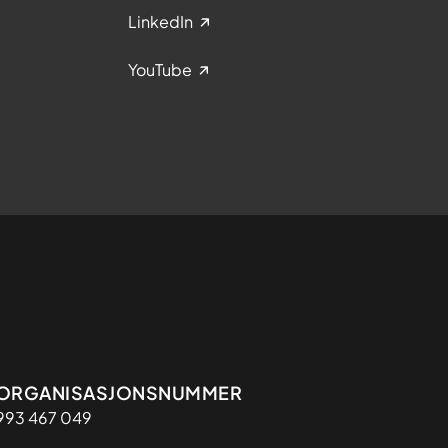
LinkedIn
YouTube
Organisasjon
ORGANISASJONSNUMMER
993 467 049