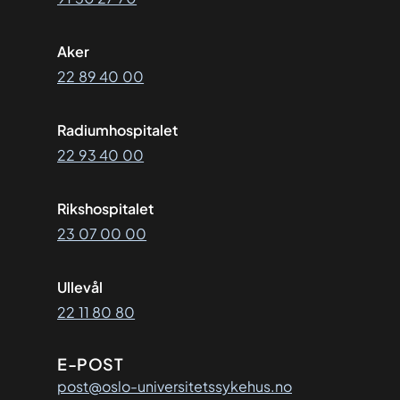
Aker
22 89 40 00
Radiumhospitalet
22 93 40 00
Rikshospitalet
23 07 00 00
Ullevål
22 11 80 80
E-POST
post@oslo-universitetssykehus.no