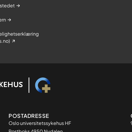
stedet
ern
elighetserklæring
s.no)
Adresse
POSTADRESSE
Oslo universitetssykehus HF
Postboks 4950 Nydalen