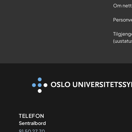
Om nett
Personv
Tilgjeng
(uustatu
Kontaktinformasjon
TELEFON
Sentralbord
91 50 27 70