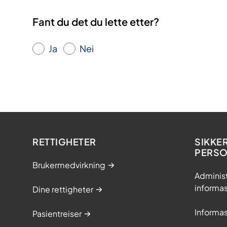
Fant du det du lette etter?
Ja
Nei
RETTIGHETER
SIKKE
PERS
Brukermedvirkning
Adminis
informa
Dine rettigheter
Informa
Pasientreiser