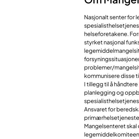
Nasjonalt senter for
spesialisthelsetjenest
helseforetakene. For
styrket nasjonal funks
legemiddelmangelsit
forsyningssituasjone
problemer/mangelsitu
kommunisere disse til
I tillegg til å håndte
planlegging og oppb
spesialisthelsetjene
Ansvaret for beredsk
primærhelsetjenesten
Mangelsenteret skal o
legemiddelkomiteene