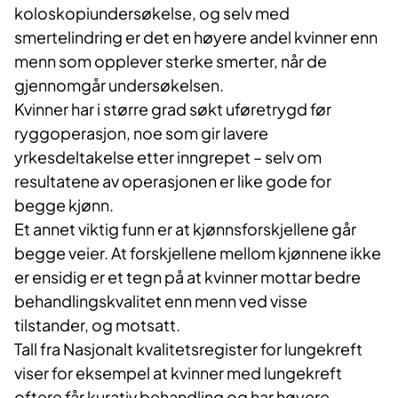
koloskopiundersøkelse, og selv med
smertelindring er det en høyere andel kvinner enn
menn som opplever sterke smerter, når de
gjennomgår undersøkelsen.
Kvinner har i større grad søkt uføretrygd før
ryggoperasjon, noe som gir lavere
yrkesdeltakelse etter inngrepet – selv om
resultatene av operasjonen er like gode for
begge kjønn.
Et annet viktig funn er at kjønnsforskjellene går
begge veier. At forskjellene mellom kjønnene ikke
er ensidig er et tegn på at kvinner mottar bedre
behandlingskvalitet enn menn ved visse
tilstander, og motsatt.
Tall fra Nasjonalt kvalitetsregister for lungekreft
viser for eksempel at kvinner med lungekreft
oftere får kurativ behandling og har høyere