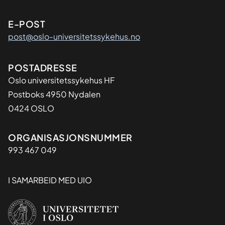
E-POST
post@oslo-universitetssykehus.no
Adresse
POSTADRESSE
Oslo universitetssykehus HF
Postboks 4950 Nydalen
0424 OSLO
Organisasjon
ORGANISASJONSNUMMER
993 467 049
I SAMARBEID MED UIO