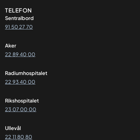
Kontaktinformasjon
TELEFON
Sentralbord
91 50 27 70
Aker
22 89 40 00
Radiumhospitalet
22 93 40 00
Rikshospitalet
23 07 00 00
Ullevål
22 11 80 80