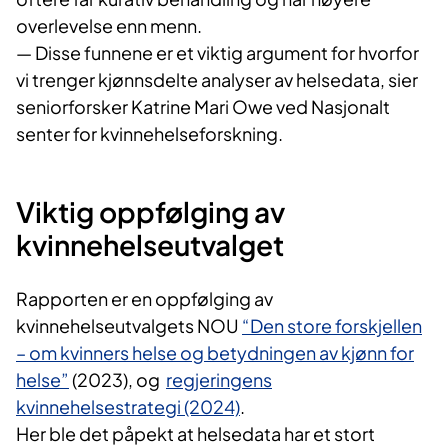
overlevelse enn menn.
— Disse funnene er et viktig argument for hvorfor
vi trenger kjønnsdelte analyser av helsedata, sier
seniorforsker Katrine Mari Owe ved Nasjonalt
senter for kvinnehelseforskning.
Viktig oppfølging av
kvinnehelseutvalget
Rapporten er en oppfølging av
kvinnehelseutvalgets NOU
“Den store forskjellen
– om kvinners helse og betydningen av kjønn for
helse”
(2023), og
regjeringens
kvinnehelsestrategi (2024)
.
Her ble det påpekt at helsedata har et stort