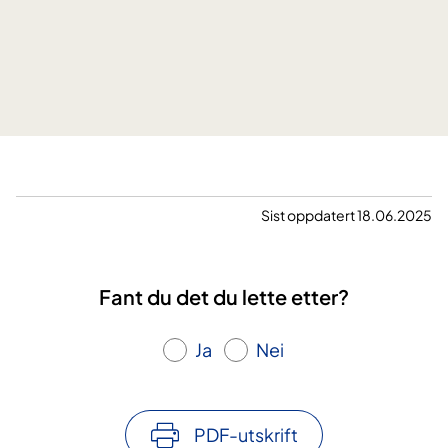
t
l
j
r
e
e
n
t
e
t
s
e
t
l
e
e
n
g
Sist oppdatert 18.06.2025
g
i
n
Fant du det du lette etter?
g
f
Ja
Nei
o
r
b
a
PDF-utskrift