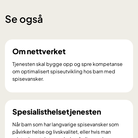
Se også
Om nettverket
Tjenesten skal bygge opp og spre kompetanse
om optimalisert spiseutvikling hos barn med
spisevansker.
O
m
n
e
Spesialisthelsetjenesten
t
t
Når barn som har langvarige spisevansker som
v
påvirker helse og livskvalitet, eller hvis man
e