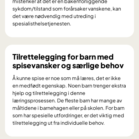
mistenker at det er en bakenforliggende
r
sykdom/tilstand som forårsaker vanskene, kan
k
det være nødvendig med utreding i
e
spesialisthelsetjenesten.
t
S
p
e
s
Tilrettelegging for barn med
i
spisevansker og særlige behov
a
l
Å kunne spise er noe som må læres, det er ikke
i
en medfødt egenskap. Noen barn trenger ekstra
s
hjelp og tilrettelegging i denne
t
læringsprosessen. De fleste barn har mange av
h
måltidene i barnehagen eller på skolen. For barn
e
som har spesielle utfordringer, er det viktig med
l
tilrettelegging ut fra individuelle behov.
s
T
e
i