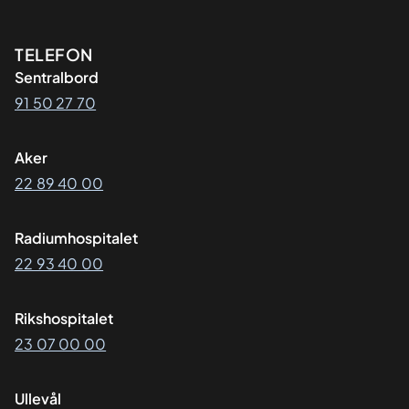
Kontaktinformasjon
TELEFON
Sentralbord
91 50 27 70
Aker
22 89 40 00
Radiumhospitalet
22 93 40 00
Rikshospitalet
23 07 00 00
Ullevål