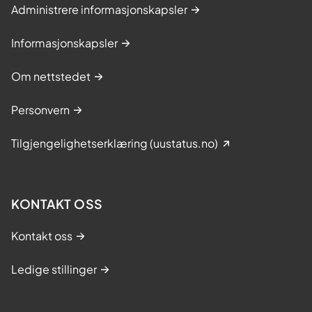
s
Administrere informasjonskapsler
æ
r
Informasjonskapsler
l
i
Om nettstedet
g
e
Personvern
b
e
Tilgjengelighetserklæring (uustatus.no)
h
o
v
KONTAKT OSS
Kontakt oss
Ledige stillinger