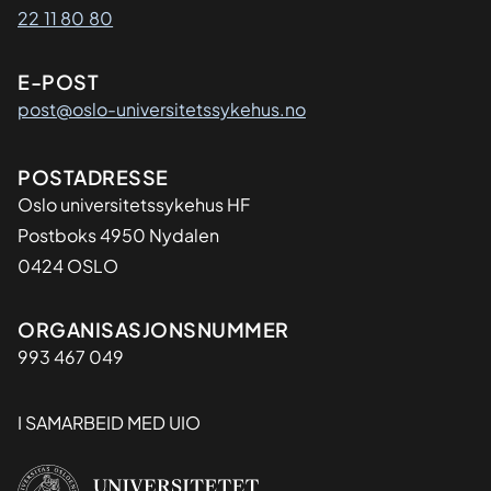
22 11 80 80
E-POST
post@oslo-universitetssykehus.no
Adresse
POSTADRESSE
Oslo universitetssykehus HF
Postboks 4950 Nydalen
0424 OSLO
Organisasjon
ORGANISASJONSNUMMER
993 467 049
I SAMARBEID MED UIO