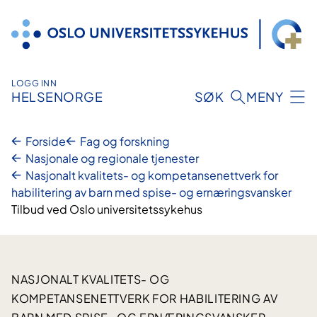
Hopp
til
innhold
LOGG INN
HELSENORGE
SØK
MENY
Forside
Fag og forskning
Nasjonale og regionale tjenester
Nasjonalt kvalitets- og kompetansenettverk for
habilitering av barn med spise- og ernæringsvansker
Tilbud ved Oslo universitetssykehus
NASJONALT KVALITETS- OG
KOMPETANSENETTVERK FOR HABILITERING AV