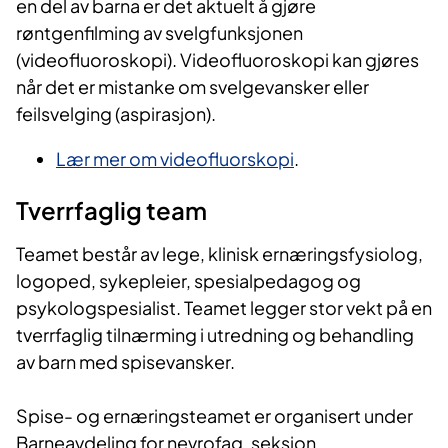
en del av barna er det aktuelt å gjøre
røntgenfilming av svelgfunksjonen
(videofluoroskopi). Videofluoroskopi kan gjøres
når det er mistanke om svelgevansker eller
feilsvelging (aspirasjon).
Lær mer om videofluorskopi
.
Tver​​​rfaglig team​​
Teamet består av lege, klinisk ernæringsfysiolog,
logoped, sykepleier, spesialpedagog og
psykologspesialist. Teamet legger stor vekt på en
tverrfaglig tilnærming i utredning og behandling
av barn med spisevansker.
Spise- og ernæringsteamet er organisert under
Barneavdeling for nevrofag, seksjon