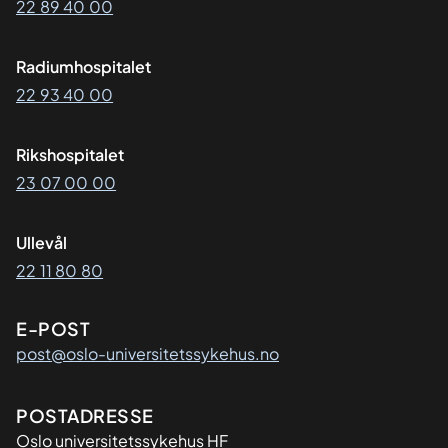
22 89 40 00
Radiumhospitalet
22 93 40 00
Rikshospitalet
23 07 00 00
Ullevål
22 11 80 80
E-POST
post@oslo-universitetssykehus.no
Adresse
POSTADRESSE
Oslo universitetssykehus HF