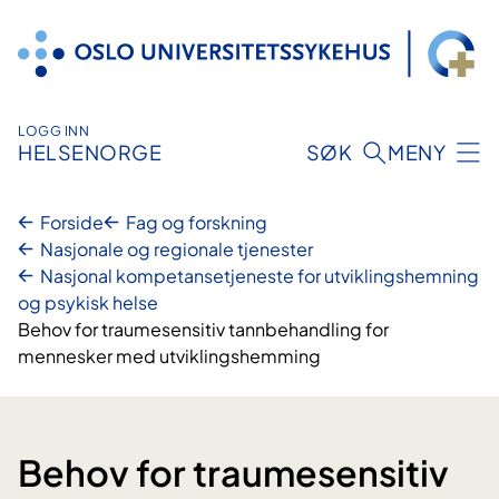
Hopp
til
innhold
LOGG INN
HELSENORGE
SØK
MENY
Forside
Fag og forskning
Nasjonale og regionale tjenester
Nasjonal kompetansetjeneste for utviklingshemning
og psykisk helse
Behov for traumesensitiv tannbehandling for
mennesker med utviklingshemming
Behov for traumesensitiv