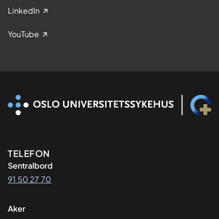
LinkedIn
YouTube
Kontaktinformasjon
TELEFON
Sentralbord
91 50 27 70
Aker