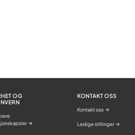
RHET OG
KONTAKT OSS
ONVERN
Kontakt oss
trere
sjonskapsler
Ledige stillinger