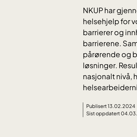
NKUP har gjenno
helsehjelp for
barrierer og in
barrierene. Sam
pårørende og bru
løsninger. Resu
nasjonalt nivå, 
helsearbeidern
Publisert 13.02.2024
Sist oppdatert 04.0