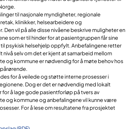
Norge.
inger til nasjonale myndigheter, regionale
retak, klinikker, helsearbeidere og
Den vil på alle disse nivåene beskrive muligheter en
ene som er til hinder for at pasientgruppen får sine
til psykisk helsehjelp oppfylt. Anbefalingene retter
t nivå selv om det er kjent at samarbeid mellom
este og kommune er nødvendig for å møte behov hos
 pårørende.
s for å veilede og støtte interne prosesser i
egionene. Dog er det er nødvendig med lokalt
for å lage gode pasientforløp på tvers av
ste og kommune og anbefalingene vil kunne være
rosesser. For å lese om resultatene fra prosjektet
ppslag (PDF)
.