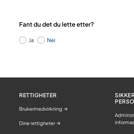
Fant du det du lette etter?
Ja
Nei
RETTIGHETER
SIKKE
PERS
Brukermedvirkning
Adminis
informa
Dine rettigheter