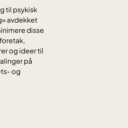
 til psykisk
g» avdekket
minimere disse
foretak,
er og ideer til
alinger på
ets- og