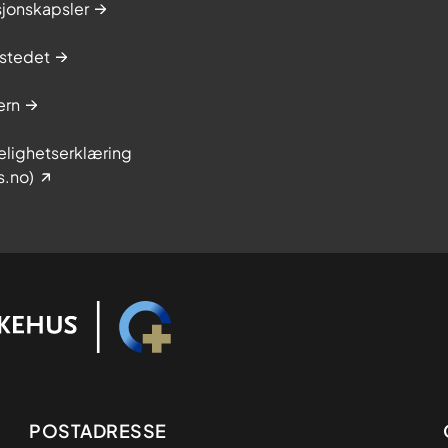
sjonskapsler
stedet
ern
elighetserklæring
s.no)
Adresse
POSTADRESSE