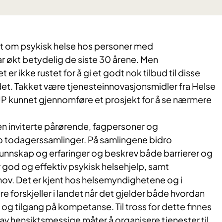
 om psykisk helse hos personer med
r økt betydelig de siste 30 årene. Men
 er ikke rustet for å gi et godt nok tilbud til disse
det. Takket være tjenesteinnovasjonsmidler fra Helse
P kunnet gjennomføre et prosjekt for å se nærmere
 inviterte pårørende, fagpersoner og
 to todagerssamlinger. På samlingene bidro
unnskap og erfaringer og beskrev både barrierer og
 god og effektiv psykisk helsehjelp, samt
v. Det er kjent hos helsemyndighetene og i
ore forskjeller i landet når det gjelder både hvordan
 og tilgang på kompetanse. Til tross for dette finnes
 av hensiktsmessige måter å organisere tjenester til