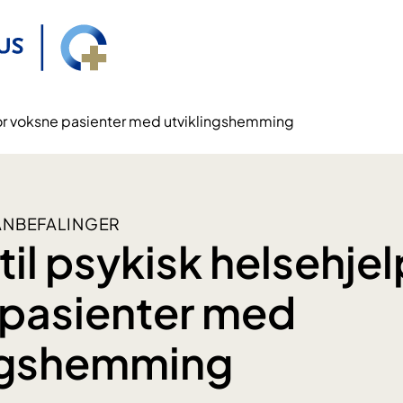
 for voksne pasienter med utviklingshemming
ANBEFALINGER
til psykisk helsehjel
pasienter med
ingshemming