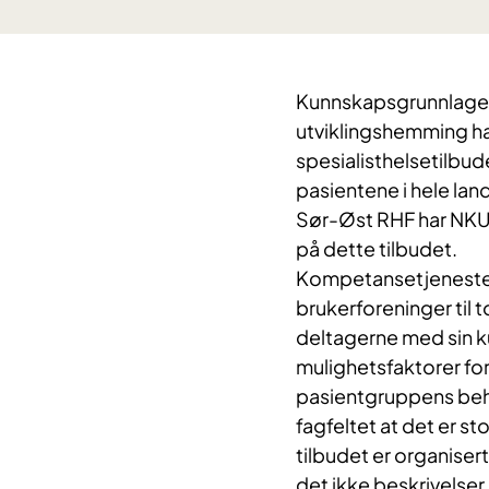
Kunnskapsgrunnlaget
utviklingshemming ha
spesialisthelsetilbudet
pasientene i hele lan
Sør-Øst RHF har NKU
på dette tilbudet.
Kompetansetjenesten
brukerforeninger til
deltagerne med sin k
mulighetsfaktorer for
pasientgruppens beho
fagfeltet at det er st
tilbudet er organisert
det ikke beskrivelser