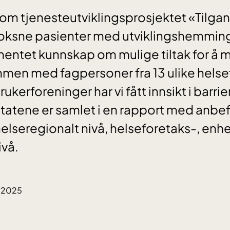
m tjenesteutviklingsprosjektet «Tilgang
 voksne pasienter med utviklingshemmin
nhentet kunnskap om mulige tiltak for å 
men med fagpersoner fra 13 ulike helse
kerforeninger har vi fått innsikt i barrier
ltatene er samlet i en rapport med anbef
helseregionalt nivå, helseforetaks-, enh
ivå.
3.2025