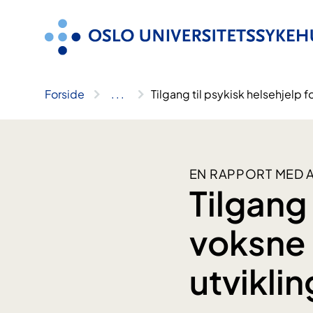
Hopp
til
innhold
Forside
..
.
Tilgang til psykisk helsehjelp
EN RAPPORT MED 
Tilgang 
voksne 
utvikl