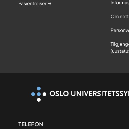
Informa
Pasientreiser
Om nett
Personv
Tilgjeng
(uustatu
Kontaktinformasjon
TELEFON