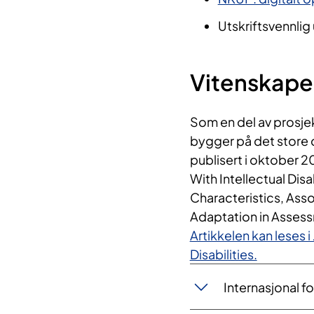
Utskriftsvennlig
Vitenskapel
Som en del av prosjek
bygger på det store d
publisert i oktober 2
With Intellectual Disa
Characteristics, Ass
Adaptation in Asses
Artikkelen kan leses i
Disabilities.
Internasjonal 