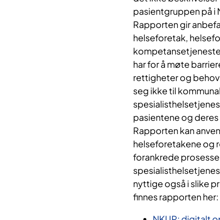
pasientgruppen på i 
Rapporten gir anbefal
helseforetak, helsefo
kompetansetjenester. 
har for å møte barrier
rettigheter og behov 
seg ikke til kommunal
spesialisthelsetjen
pasientene og deres
Rapporten kan anvende
helseforetakene og r
forankrede prosesser 
spesialisthelsetjene
nyttige også i slike p
finnes rapporten her:
NKUP: digitalt o