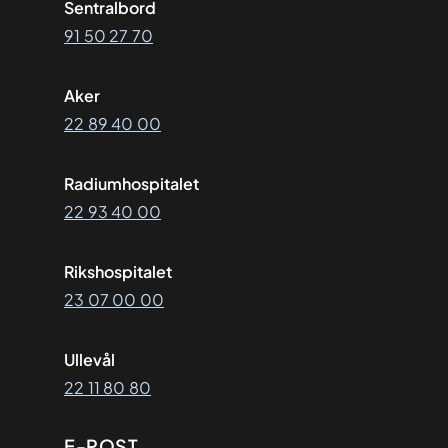
Sentralbord
91 50 27 70
Aker
22 89 40 00
Radiumhospitalet
22 93 40 00
Rikshospitalet
23 07 00 00
Ullevål
22 11 80 80
E-POST