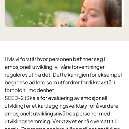
Hvis vi forstår hvor personen befinner seg i
emosjonell utvikling, vil våre forventninger
reguleres ut fra det. Dette kan igjen for eksempel
begrense adferd som utfordrer fordi krav står i
forhold til modenhet.
SEED-2 (Skala for evaluering av emosjonell
utvkling) er et kartleggingsverktøy for å vurdere
emosjonelt utviklingsnivå hos personer med
utviklingshemming. Verktøyet er nå oversatt til
norsk. Oversettelsen har i tillegg til det språklige