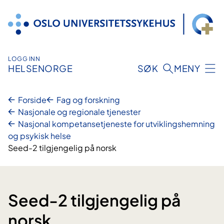
Hopp
til
innhold
LOGG INN
HELSENORGE
SØK
MENY
Forside
Fag og forskning
Nasjonale og regionale tjenester
Nasjonal kompetansetjeneste for utviklingshemning
og psykisk helse
Seed-2 tilgjengelig på norsk
Seed-2 tilgjengelig på
norsk