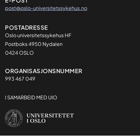
E-POST
post@oslo-universitetssykehus.no
Adresse
POSTADRESSE
Oslo universitetssykehus HF
Postboks 4950 Nydalen
0424 OSLO
Organisasjon
ORGANISASJONSNUMMER
993 467 049
I SAMARBEID MED UIO