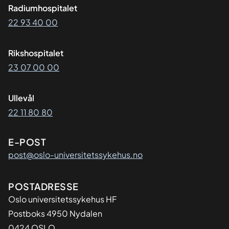
Radiumhospitalet
22 93 40 00
Rikshospitalet
23 07 00 00
Ullevål
22 11 80 80
E-POST
post@oslo-universitetssykehus.no
Adresse
POSTADRESSE
Oslo universitetssykehus HF
Postboks 4950 Nydalen
0424 OSLO