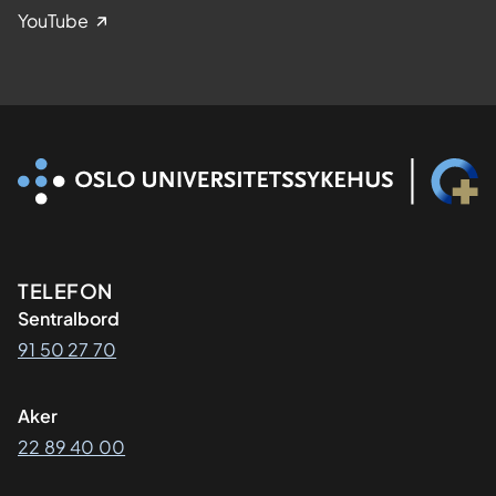
YouTube
Kontaktinformasjon
TELEFON
Sentralbord
91 50 27 70
Aker
22 89 40 00