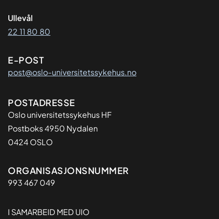
Ullevål
22 11 80 80
E-POST
post@oslo-universitetssykehus.no
Adresse
POSTADRESSE
Oslo universitetssykehus HF
Postboks 4950 Nydalen
0424 OSLO
Organisasjon
ORGANISASJONSNUMMER
993 467 049
I SAMARBEID MED UIO