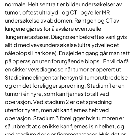
normale. Helt sentralt er bildeundersøkelser av
tumor, oftest ultralyd- og CT- og/eller MR-
undersøkelse av abdomen. Røntgen og CT av
lungene gjøres for å avsløre eventuelle
lungemetastaser. Diagnosen bekreftes vanligvis
alltid med vevsundersøkelse (ultralydveiledet
nålebiopsi i narkose). En sjelden gang går man rett
på operasjon uten forutgående biopsi. En vil da få
en sikker vevsdiagnose når tumor er operert ut.
Stadieinndelingen tar hensyn til tumorutbredelse
og om det foreligger spredning. Stadium 1 er en
tumor i én nyre, som kan fjernes totalt ved
operasjon. Ved stadium 2 er det spredning
utenfor nyren, men alt kan fjernes helt ved
operasjon. Stadium 3 foreligger hvis tumoren er
så utbredt at den ikke kan fjernes i sin helhet, og
ved stadium 4 er der fjernmetastaser. Hvis det er