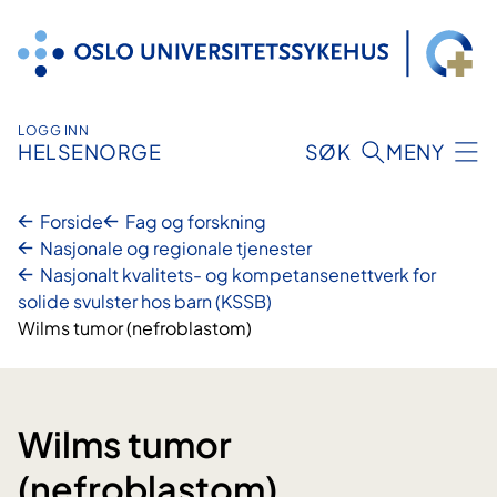
Hopp
til
innhold
LOGG INN
HELSENORGE
SØK
MENY
Forside
Fag og forskning
Nasjonale og regionale tjenester
Nasjonalt kvalitets- og kompetansenettverk for
solide svulster hos barn (KSSB)
Wilms tumor (nefroblastom)
Wilms tumor
(nefroblastom)