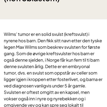
Wilms’ tumor er en solid svulst (kreftsvulst) i
nyrene hos barn. Den fikk sitt navn etter den tyske
legen Max Wilms som beskrev svulsten for første
gang. Som de øvrige kreftsvulster hos barn er
også denne sjelden, i Norge får kun fem til ti barn
denne svulsten årlig. Dette er en embryonal
tumor, dvs. en svulst som oppstår av celler som
ligger igjen i kroppen etter fosterlivet, og barna er
ved diagnosen vanligvis under 5 år gamle.
Svulsten er oftest omgitt av en kapsel, men
vokser også inn i nyre og nyrebekken og i
omgivende vev og kan spre seg lokalt til