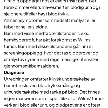
tilfeldig oppdaget hos et ellers friskt barn. Det
forekommer ellers mavesmerter, blodig urin og i
sjeldnere tilfeller høyt blodtrykk.
Allmennsymptomer som nedsatt matlyst eller
feber er heller sjeldne.
Barn med visse medfødte tilstander, f. eks.
hemihypertrofi, har økt forekomst av Wilms
tumor. Barn med disse tilstandene går inn i et
screeningopplegg, hvor det tas blodprøver og
ultralyd av nyrene med regelmessige intervaller
gjennom småbarnsalderen.
Diagnose
Utredningen omfatter klinisk undersøkelse av
barnet, inkludert blodtrykksmåling og
urinundersøkelse med tanke på blod. Det finnes
ingen markører som er spesifikke for Wilms’ tumor
verken i blod eller urin, og blodprøvene er oftest