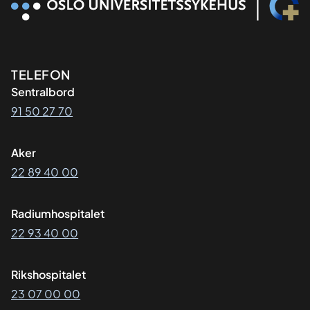
Kontaktinformasjon
TELEFON
Sentralbord
91 50 27 70
Aker
22 89 40 00
Radiumhospitalet
22 93 40 00
Rikshospitalet
23 07 00 00