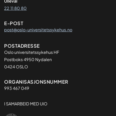
Ullevål
22 11 80 80
E-POST
post@oslo-universitetssykehus.no
Adresse
POSTADRESSE
Oslo universitetssykehus HF
Postboks 4950 Nydalen
0424 OSLO
Organisasjon
ORGANISASJONSNUMMER
993 467 049
I SAMARBEID MED UIO