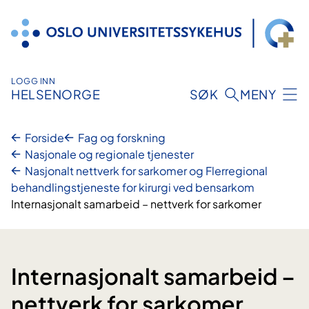
Hopp
til
innhold
LOGG INN
HELSENORGE
SØK
MENY
Forside
Fag og forskning
Nasjonale og regionale tjenester
Nasjonalt nettverk for sarkomer og Flerregional
behandlingstjeneste for kirurgi ved bensarkom
Internasjonalt samarbeid – nettverk for sarkomer
Internasjonalt samarbeid –
nettverk for sarkomer