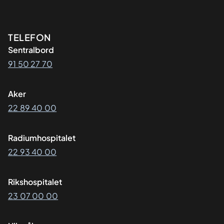
Kontaktinformasjon
TELEFON
Sentralbord
91 50 27 70
Aker
22 89 40 00
Radiumhospitalet
22 93 40 00
Rikshospitalet
23 07 00 00