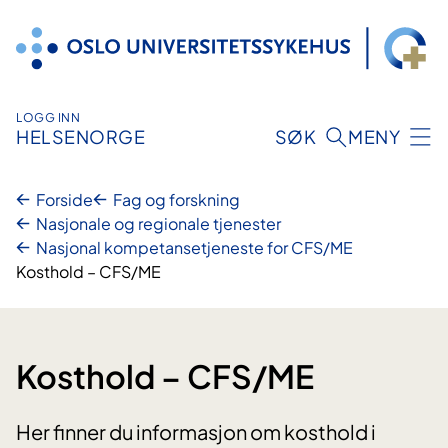
Hopp
til
innhold
LOGG INN
HELSENORGE
SØK
MENY
Forside
Fag og forskning
Nasjonale og regionale tjenester
Nasjonal kompetansetjeneste for CFS/ME
Kosthold – CFS/ME
Kosthold – CFS/ME
Her finner du informasjon om kosthold i