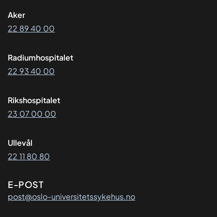
Aker
22 89 40 00
Radiumhospitalet
22 93 40 00
Rikshospitalet
23 07 00 00
Ullevål
22 11 80 80
E-POST
post@oslo-universitetssykehus.no