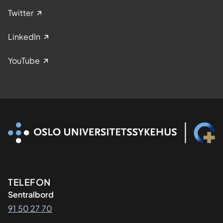
Twitter
LinkedIn
YouTube
Kontaktinformasjon
TELEFON
Sentralbord
91 50 27 70