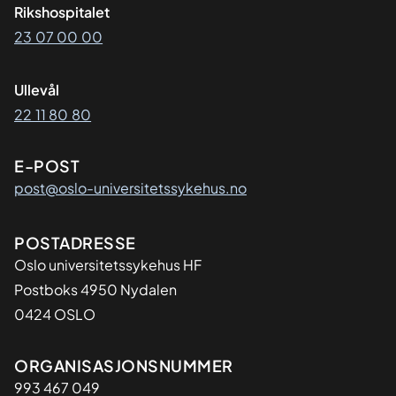
Rikshospitalet
23 07 00 00
Ullevål
22 11 80 80
E-POST
post@oslo-universitetssykehus.no
Adresse
POSTADRESSE
Oslo universitetssykehus HF
Postboks 4950 Nydalen
0424 OSLO
Organisasjon
ORGANISASJONSNUMMER
993 467 049