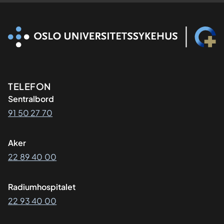
Kontaktinformasjon
TELEFON
Sentralbord
91 50 27 70
Aker
22 89 40 00
Radiumhospitalet
22 93 40 00