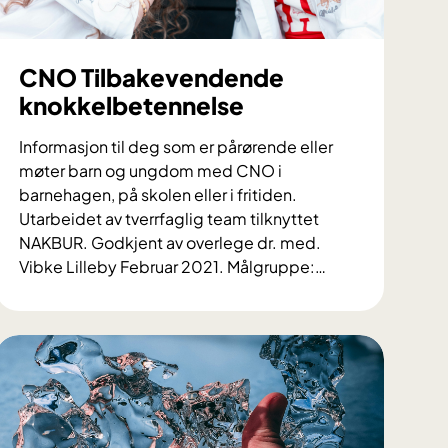
CNO Tilbakevendende
knokkelbetennelse
Informasjon til deg som er pårørende eller
møter barn og ungdom med CNO i
barnehagen, på skolen eller i fritiden.
Utarbeidet av tverrfaglig team tilknyttet
NAKBUR. Godkjent av overlege dr. med.
Vibke Lilleby Februar 2021. Målgruppe:
…
C
N
O
T
i
l
b