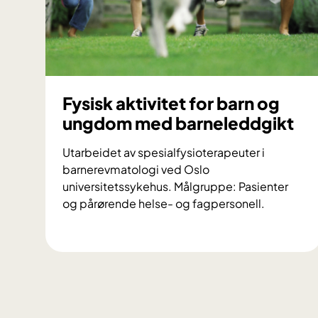
d
d
g
i
k
t
Fysisk aktivitet for barn og
ungdom med barneleddgikt
Utarbeidet av spesialfysioterapeuter i
barnerevmatologi ved Oslo
universitetssykehus. Målgruppe: Pasienter
og pårørende helse- og fagpersonell.
F
y
s
i
s