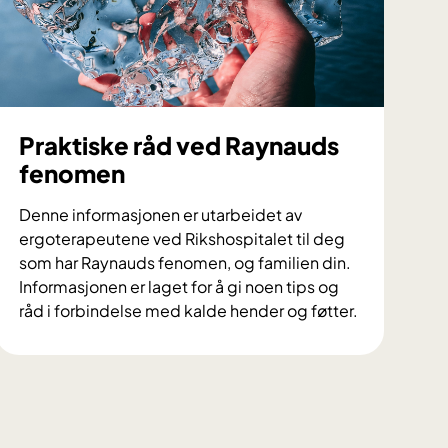
a
k
e
v
e
n
Praktiske råd ved Raynauds
d
fenomen
e
n
Denne informasjonen er utarbeidet av
d
ergoterapeutene ved Rikshospitalet til deg
e
som har Raynauds fenomen, og familien din.
k
Informasjonen er laget for å gi noen tips og
n
råd i forbindelse med kalde hender og føtter.
o
P
k
r
k
a
e
k
l
t
b