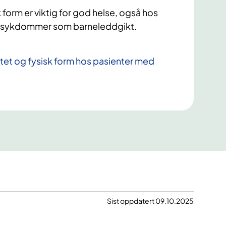
e
k form er viktig for god helse, også hos
n
e sykdommer som barneleddgikt.
o
m
e
itet og fysisk form hos pasienter med
n
Sist oppdatert 09.10.2025