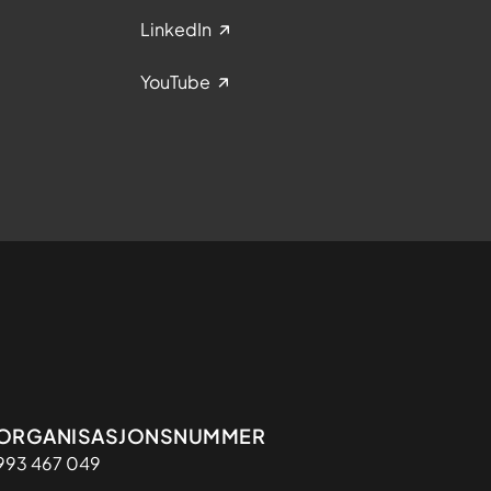
LinkedIn
YouTube
Organisasjon
ORGANISASJONSNUMMER
993 467 049