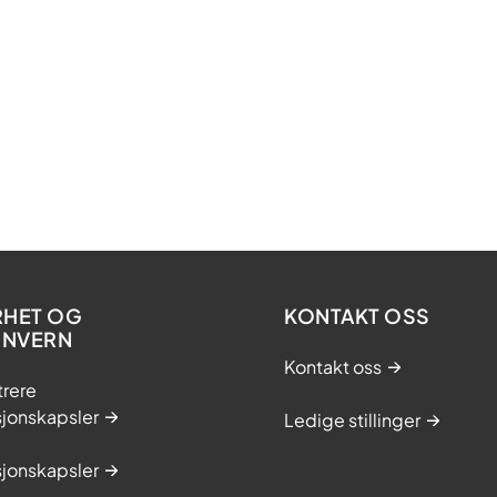
RHET OG
KONTAKT OSS
ONVERN
Kontakt oss
trere
sjonskapsler
Ledige stillinger
sjonskapsler