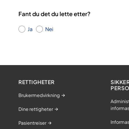
i
Fant du det du lette etter?
k
t
Ja
Nei
RETTIGHETER
SIKKE
PERS
Brukermedvirkning
Adminis
informa
Dine rettigheter
Informa
Pasientreiser