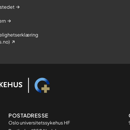
stedet
ern
elighetserklæring
s.no)
Adresse
POSTADRESSE
Oslo universitetssykehus HF