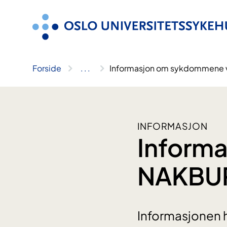
Hopp
til
innhold
Forside
..
.
Informasjon om sykdommene
INFORMASJON
Inform
NAKBU
Informasjonen 