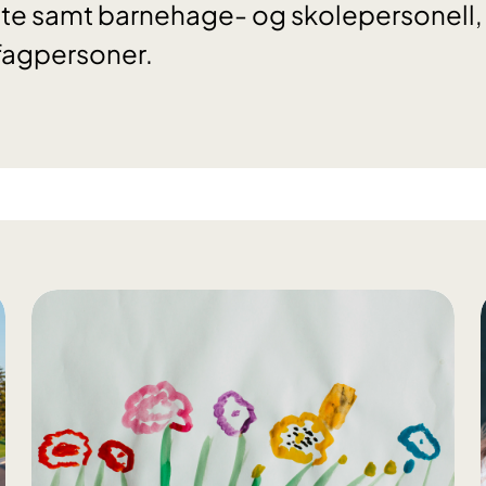
atte samt barnehage- og skolepersonell
r fagpersoner.