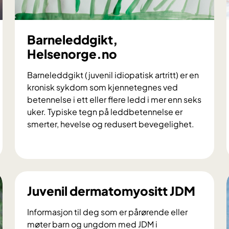
Barneleddgikt,
Helsenorge.no
Barneleddgikt (juvenil idiopatisk artritt) er en
kronisk sykdom som kjennetegnes ved
betennelse i ett eller flere ledd i mer enn seks
uker. Typiske tegn på leddbetennelse er
smerter, hevelse og redusert bevegelighet.
B
a
r
n
Juvenil dermatomyositt JDM
e
l
Informasjon til deg som er pårørende eller
e
møter barn og ungdom med JDM i