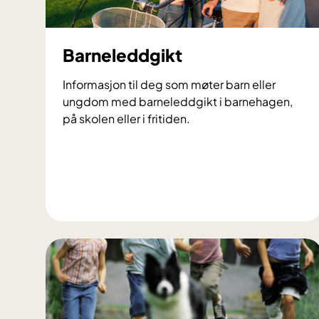
Barneleddgikt
Informasjon til deg som møter barn eller
ungdom med barneleddgikt i barnehagen,
på skolen eller i fritiden.
B
a
r
n
e
l
e