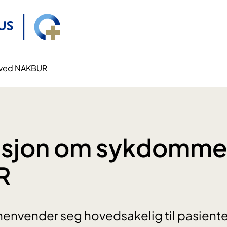
 ved NAKBUR
asjon om sykdomme
R
henvender seg hovedsakelig til pasient