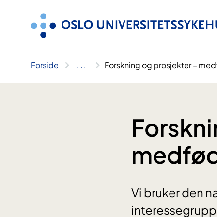
Hopp
til
innhold
Forside
..
.
Forskning og prosjekter – me
Forskni
medfød
Vi bruker den 
interessegrupp