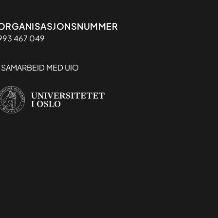
Organisasjon
ORGANISASJONSNUMMER
993 467 049
I SAMARBEID MED UIO