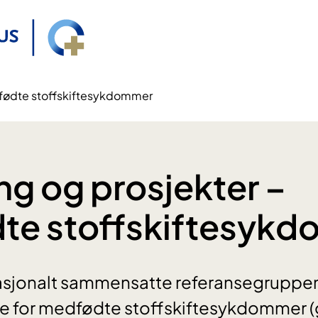
dfødte stoffskiftesykdommer
ng og prosjekter –
te stoffskiftesyk
nasjonalt sammensatte referansegruppen
e for medfødte stoffskiftesykdommer 