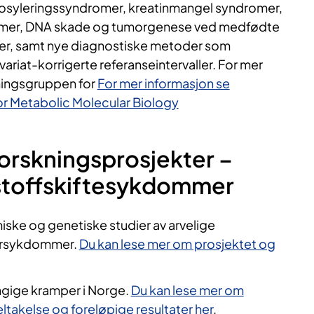
osyleringssyndromer, kreatinmangel syndromer,
er, DNA skade og tumorgenese ved medfødte
r, samt nye diagnostiske metoder som
riat-korrigerte referanseintervaller. For mer
ningsgruppen for
For mer informasjon se
r Metabolic Molecular Biology
orskningsprosjekter –
toffskiftesykdommer
miske og genetiske studier av arvelige
ersykdommer.
Du kan lese mer om prosjektet og
gige kramper i Norge.
Du kan lese mer om
ltakelse og foreløpige resultater her
.