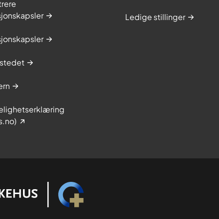
trere
sjonskapsler
Ledige stillinger
sjonskapsler
stedet
ern
elighetserklæring
s.no)