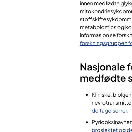
innen medfødte glyk
mitokondriesykdomm
stoffskiftesykdomme
metabolomics og kova
informasjon se forsk
forskningsgruppen fo
Nasjonale f
medfødte s
Kliniske, biokje
nevrotransmitt
deltagelse her
.
Pyridoksinavhen
prosjektet og de