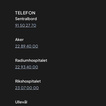
Kontaktinformasjon
TELEFON
Sentralbord
91 50 27 70
Aker
22 89 40 00
Radiumhospitalet
22 93 40 00
Rikshospitalet
23 07 00 00
Ullevål