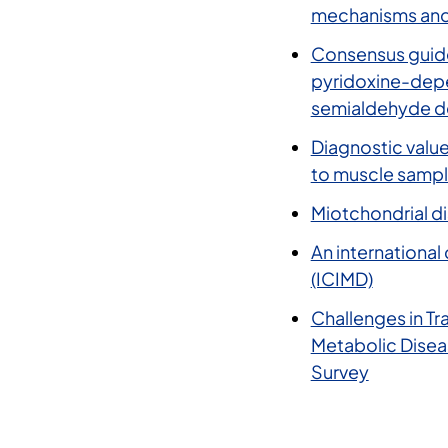
mechanisms and 
Consensus guide
pyridoxine-depe
semialdehyde d
Diagnostic valu
to muscle sampl
Miotchondrial di
An international
(ICIMD)
Challenges in Tr
Metabolic Diseas
Survey