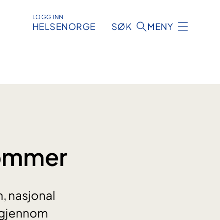
LOGG INN
HELSENORGE
SØK
MENY
dommer
, nasjonal
(gjennom