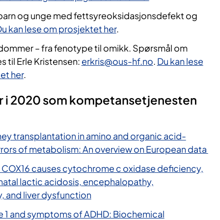
s barn og unge med fettsyreoksidasjonsdefekt og
u kan lese om prosjektet her
.
ommer – fra fenotype til omikk​.
S
pørsmål om
s til Erle Kristensen:
erkris@ous-hf.no
.
Du kan lese
et her
.
ler i 2020 som kompetansetjenesten
ney transplantation in amino and organic acid-
errors of metabolism: An overview on European data
 in COX16 causes cytochrome c oxidase deficiency,
natal lactic acidosis, encephalopathy,
 and liver dysfunction
e 1 and symptoms of ADHD: Biochemical