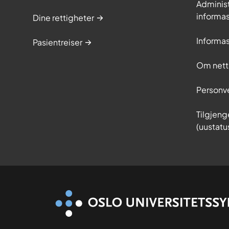
Adminis
informa
Dine rettigheter
Informa
Pasientreiser
Om nett
Personv
Tilgjeng
(uustatu