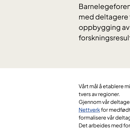
Barnelegeforen
med deltagere fr
oppbygging av n
forskningsresul
​Vårt mål å etablere 
tvers av regioner.
Gjennom vår deltagel
Nettverk
for medfødt
formalisere vår delta
Det arbeides med for