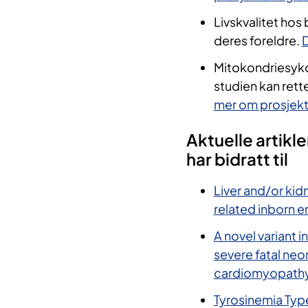
Livskvalitet ho
deres foreldre.
D
​Mitokondriesykd
studien kan rette
mer om prosjekt
​Aktuelle artik
har bidratt til
Liver and/or kid
related inborn 
A novel variant
severe fatal neo
cardiomyopathy,
Tyrosinemia Typ