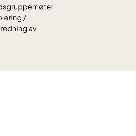
eidsgruppemøter
blering /
predning av