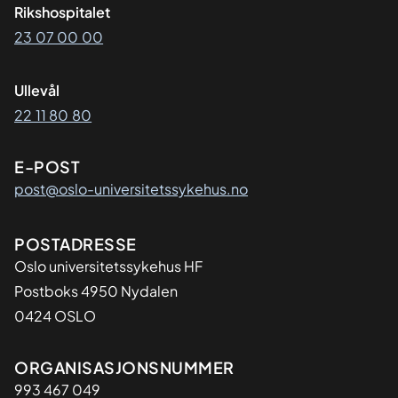
Rikshospitalet
23 07 00 00
Ullevål
22 11 80 80
E-POST
post@oslo-universitetssykehus.no
Adresse
POSTADRESSE
Oslo universitetssykehus HF
Postboks 4950 Nydalen
0424 OSLO
Organisasjon
ORGANISASJONSNUMMER
993 467 049