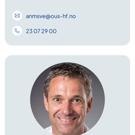
anmsve
@ous-hf
.no
23 07 29 00