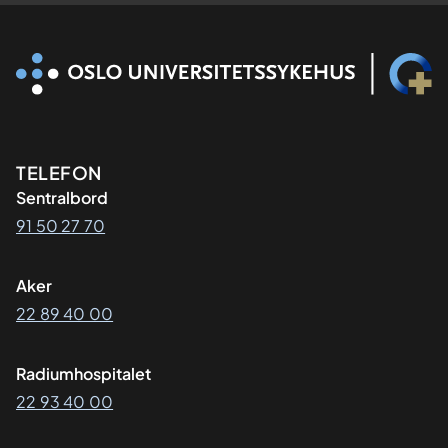
Kontaktinformasjon
TELEFON
Sentralbord
91 50 27 70
Aker
22 89 40 00
Radiumhospitalet
22 93 40 00