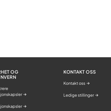
RHET OG
KONTAKT OSS
ONVERN
Kontakt oss
trere
sjonskapsler
Ledige stillinger
sjonskapsler