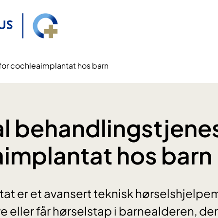
for cochleaimplantat hos barn
l behandlingstjenes
implantat hos barn
t er et avansert teknisk hørselshjelpem
 eller får hørselstap i barnealderen, de