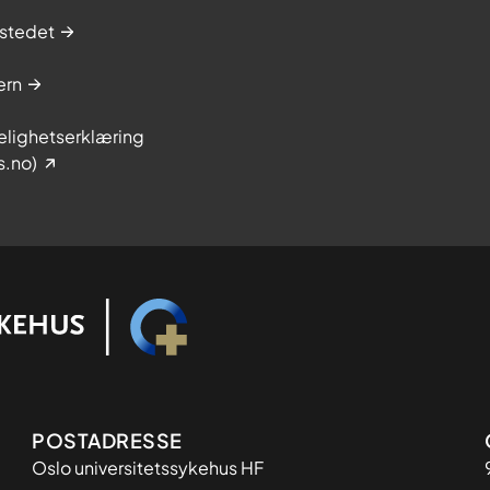
stedet
ern
elighetserklæring
s.no)
Adresse
POSTADRESSE
Oslo universitetssykehus HF