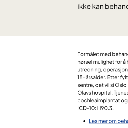
ikke kan behan
​Formålet med behand
hørsel mulighet for å
utredning, operasjon
18-årsalder. Etter fyl
sentre, det vil si Osl
Olavs hospital. Tjene
cochleaimplantat og bi
ICD-10: H90.3.
Les mer om beha