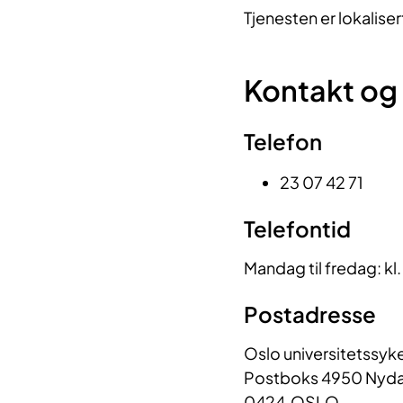
Tjenesten er lokaliser
Ko​ntakt og
T​​elefon
23 07 42 71
Telefontid​
Mandag til fredag: kl
​​Postadresse
Oslo universitetssyk
Postboks 4950 Nyda
0424 OSLO