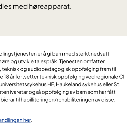
dles med høreapparat.
lingstjenesten er å gi barn med sterkt nedsatt
 høre og utvikle talespråk. Tjenesten omfatter
, teknisk og audiopedagogisk oppfølging fram til
te 18 år fortsetter teknisk oppfølging ved regionale CI
o universitetssykehus HF, Haukeland sykehus eller St.
sten ivaretar også oppfølging av barn som har fått
drar til habilliteringen/rehabiliteringen av disse.
ndlingen her
.