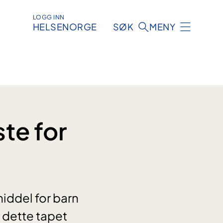
LOGG INN
HELSENORGE
SØK
MENY
te for
iddel for barn
r dette tapet