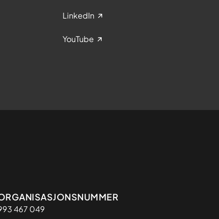
LinkedIn
YouTube
Organisasjon
ORGANISASJONSNUMMER
993 467 049