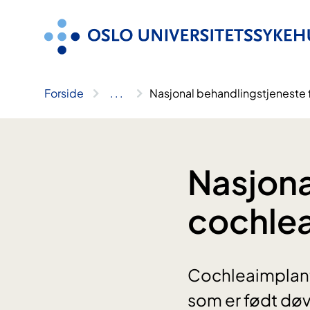
Hopp
til
innhold
Forside
..
.
Nasjonal behandlingstjeneste 
Nasjona
cochlea
Cochleaimplanta
som er født døve