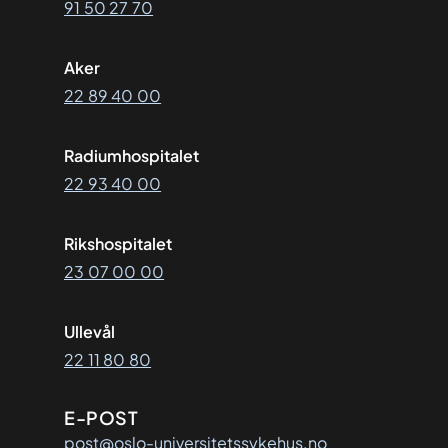
91 50 27 70
Aker
22 89 40 00
Radiumhospitalet
22 93 40 00
Rikshospitalet
23 07 00 00
Ullevål
22 11 80 80
E-POST
post@oslo-universitetssykehus.no