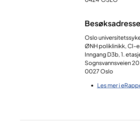
Besøks​​adress
Oslo universitetssyk
ØNH poliklinikk, CI-
Inngang D3b, 1. etasj
Sognsvannsveien 20
0027 Oslo
Les mer i eRapp