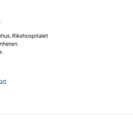
e
ehus, Rikshospitalet
enheten.
e.
ort