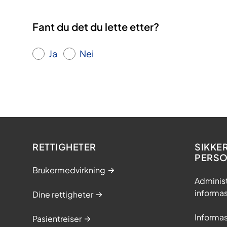
Fant du det du lette etter?
Ja
Nei
RETTIGHETER
SIKKE
PERS
Brukermedvirkning
Adminis
informa
Dine rettigheter
Informa
Pasientreiser