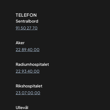
Kontaktinformasjon
TELEFON
Sentralbord
91 50 27 70
Aker
22 89 40 00
Radiumhospitalet
22 93 40 00
Rikshospitalet
23 07 00 00
Ullevål