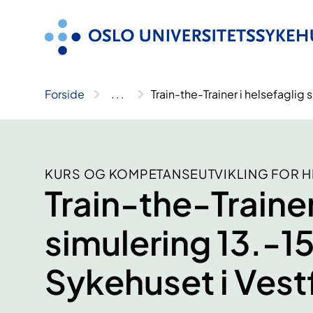
Hopp
til
innhold
Forside
..
.
Train-the-Trainer i helsefaglig
KURS OG KOMPETANSEUTVIKLING FOR 
Train-the-Trainer
simulering 13.-1
Sykehuset i Vest