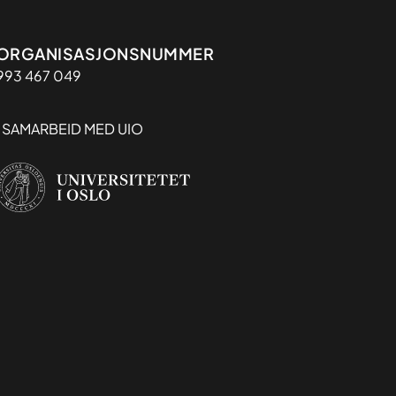
Organisasjon
ORGANISASJONSNUMMER
993 467 049
I SAMARBEID MED UIO