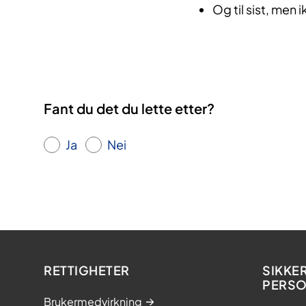
Og til sist, men 
Fant du det du lette etter?
Ja
Nei
RETTIGHETER
SIKKE
PERS
Brukermedvirkning