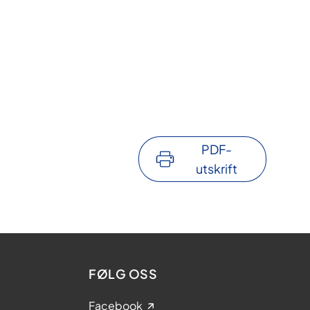
PDF-
utskrift
FØLG OSS
Facebook