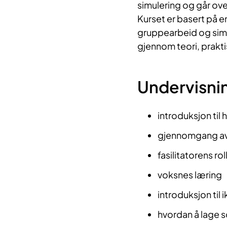
simulering og går ov
Kurset er basert på e
gruppearbeid og simul
gjennom teori, prakti
Undervisni
introduksjon til 
gjennomgang av d
fasilitatorens rol
voksnes læring
introduksjon til
hvordan å lage 