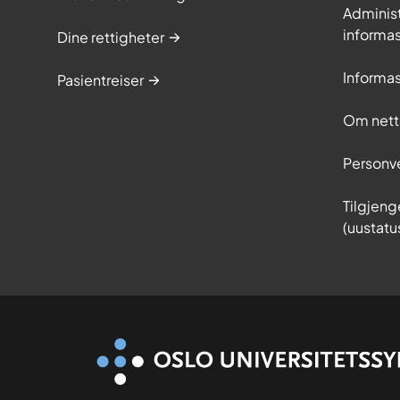
Adminis
informa
Dine rettigheter
Informa
Pasientreiser
Om nett
Personv
Tilgjeng
(uustatu