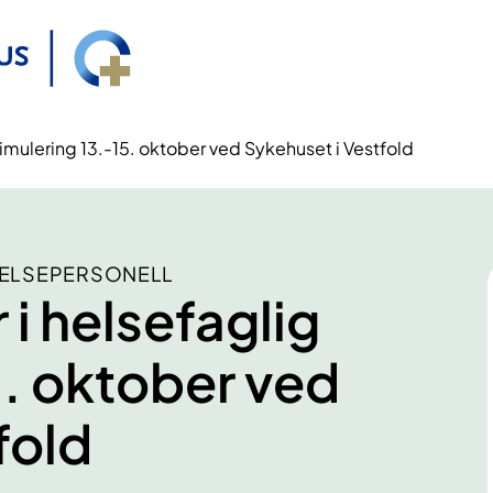
 simulering 13.-15. oktober ved Sykehuset i Vestfold
HELSEPERSONELL
 i helsefaglig
5. oktober ved
fold