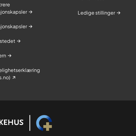
trere
sjonskapsler
Ledige stillinger
sjonskapsler
stedet
ern
elighetserklæring
s.no)