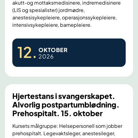
akutt-og mottaksmedisinere, indremedisinere
.
O
(LIS og spesialister) jordmødre,
–
U
anestesisykepleiere, operasjonssykepleiere,
9
S
intensivsykepleiere, barnepleiere.
.
o
H
k
12
.
OKTOBER
j
t
2026
e
o
r
b
t
e
e
r
s
Hjertestans i svangerskapet.
t
Alvorlig postpartumblødning.
a
Prehospitalt. 15. oktober
n
s
Kursets målgruppe: Helsepersonell som jobber
prehospitalt. Legevaktsleger, anestesileger,
i