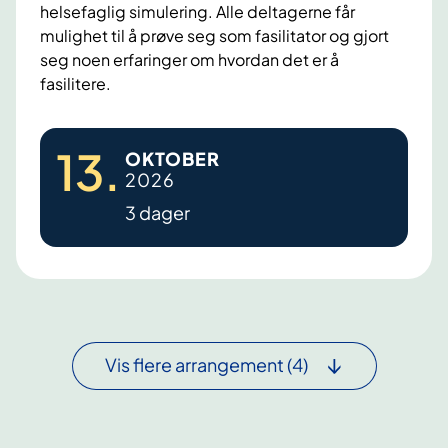
helsefaglig simulering. Alle deltagerne får
a
s
mulighet til å prøve seg som fasilitator og gjort
i
i
seg noen erfaringer om hvordan det er å
n
m
fasilitere.
e
u
r
l
T
i
13
.
e
OKTOBER
r
h
2026
r
a
e
i
3 dager
i
l
n
n
s
g
-
e
2
t
f
5
h
a
.
e
g
Vis flere arrangement
(4)
–
-
l
2
T
i
7
r
g