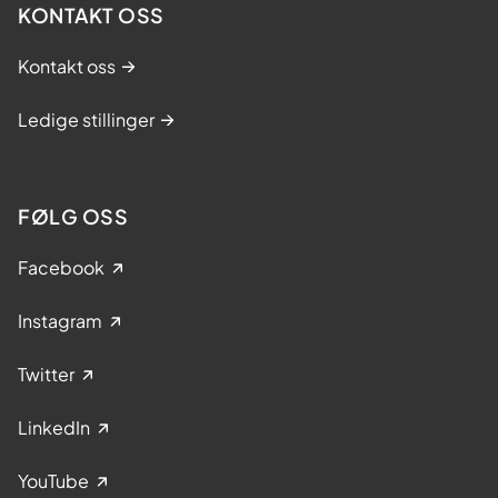
KONTAKT OSS
l
t
Kontakt oss
.
1
Ledige stillinger
5
.
o
FØLG OSS
k
t
Facebook
o
Instagram
b
e
Twitter
r
LinkedIn
YouTube