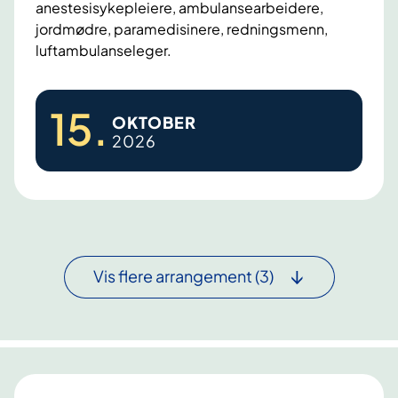
anestesisykepleiere, ambulansearbeidere,
s
jordmødre, paramedisinere, redningsmenn,
v
luftambulanseleger.
a
n
H
g
15
.
OKTOBER
j
e
2026
e
r
r
s
t
k
e
a
s
p
t
e
Vis flere arrangement
(3)
a
t
n
.
s
A
i
l
s
v