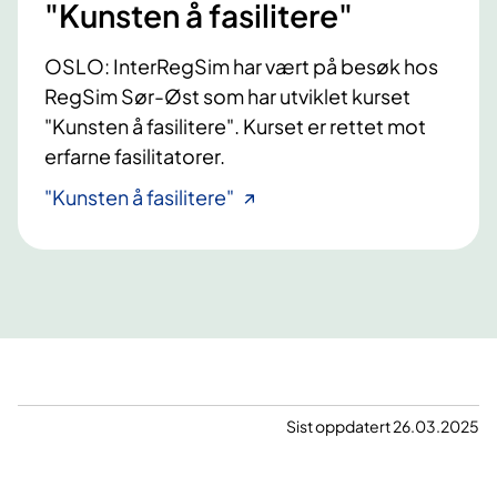
"Kunsten å fasilitere"
v
o
a
r
OSLO: InterRegSim har vært på besøk hos
n
l
RegSim Sør-Øst som har utviklet kurset
g
i
"Kunsten å fasilitere". Kurset er rettet mot
e
g
erfarne fasilitatorer.
r
p
"Kunsten å fasilitere"
s
o
k
s
a
t
p
p
e
a
t
r
.
t
A
u
Sist oppdatert 26.03.2025
l
m
v
b