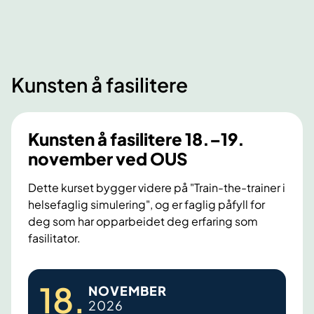
.
e
g
o
t
i
k
I
d
t
n
e
o
Kunsten å fasilitere
n
b
b
l
r
e
a
i
r
Kunsten å fasilitere 18.–19.
n
e
v
november ved OUS
d
f
e
e
i
Dette kurset bygger videre på "Train-the-trainer i
d
helsefaglig simulering", og er faglig påfyll for
t
n
S
deg som har opparbeidet deg erfaring som
g
y
fasilitator.
2
k
0
e
K
.
h
18
.
NOVEMBER
u
o
u
2026