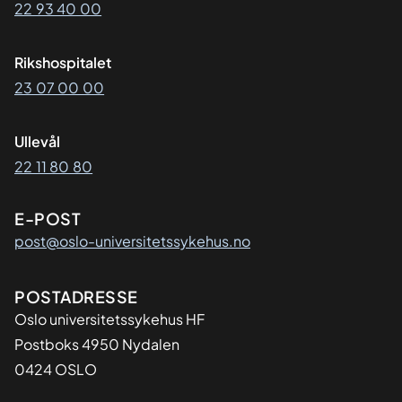
22 93 40 00
Rikshospitalet
23 07 00 00
Ullevål
22 11 80 80
E-POST
post@oslo-universitetssykehus.no
Adresse
POSTADRESSE
Oslo universitetssykehus HF
Postboks 4950 Nydalen
0424 OSLO