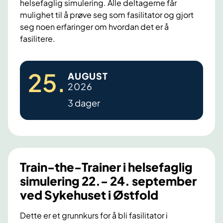
helsefaglig simulering. Alle deltagerne får
g
r
mulighet til å prøve seg som fasilitator og gjort
r
i
seg noen erfaringer om hvordan det er å
e
n
fasilitere.
f
g
l
i
T
e
H
25
.
AUGUST
r
k
S
2026
a
s
Ø
3 dager
i
j
n
o
-
n
t
i
h
Train-the-Trainer i helsefaglig
s
e
i
simulering 22.- 24. september
-
m
ved Sykehuset i Østfold
T
u
r
Dette er et grunnkurs for å bli fasilitator i
l