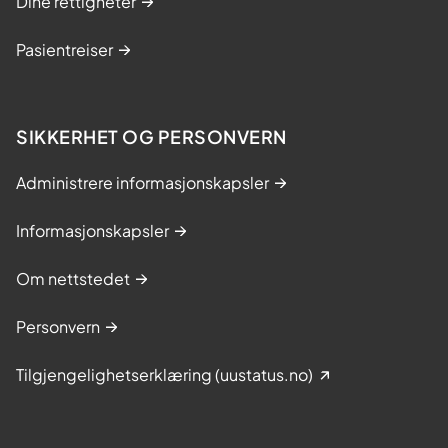
Dine rettigheter
ø
l
d
t
Pasientreiser
n
.
i
1
n
2
SIKKERHET OG PERSONVERN
g
.
.
o
Administrere informasjonskapsler
P
k
r
Informasjonskapsler
t
e
o
Om nettstedet
h
b
o
e
Personvern
s
r
p
Tilgjengelighetserklæring (uustatus.no)
i
t
a