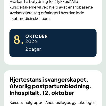
Hva kan ha betydning for å lykkes? Alle
8
t
kursdeltakerne vil ved hjelp av scenariobaserte
.
i
øvelser gjøre seg erfaringer i hvordan lede
–
V
akuttmedisinske team.
1
e
9
s
T
8
.
.
OKTOBER
t
e
2026
n
f
a
o
2 dager
o
m
v
l
l
e
d
e
m
d
b
e
Hjertestans i svangerskapet.
e
l
Alvorlig postpartumblødning.
r
s
Inhospitalt. 12. oktober
v
e
e
8
Kursets målgruppe: Anestesileger, gynekologer,
d