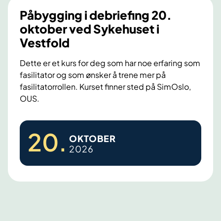
o
i
h
.
Påbygging i debriefing 20.
k
n
u
s
oktober ved Sykehuset i
t
g
s
e
Vestfold
o
i
e
p
b
d
t
Dette er et kurs for deg som har noe erfaring som
t
e
fasilitator og som ønsker å trene mer på
e
i
e
r
fasilitatorrollen. Kurset finner sted på SimOslo,
b
Ø
m
v
OUS.
r
s
b
e
i
t
e
d
P
e
f
r
20
.
OKTOBER
S
å
f
o
v
2026
y
b
i
l
e
k
y
n
d
d
e
g
g
O
h
g
1
U
u
i
9
S
s
n