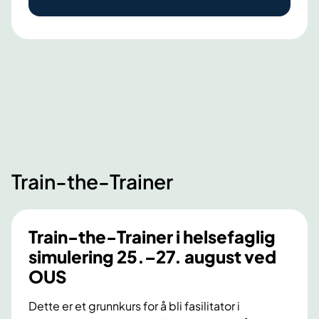
h
a
e
n
l
s
s
e
e
k
f
u
a
n
g
s
l
t
i
Train-the-Trainer
-
g
e
s
t
i
Train-the-Trainer i helsefaglig
i
m
simulering 25.–27. august ved
k
u
OUS
k
l
o
Dette er et grunnkurs for å bli fasilitator i
e