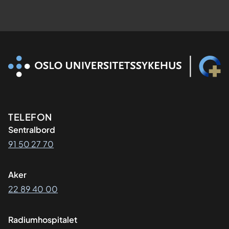
Kontaktinformasjon
TELEFON
Sentralbord
91 50 27 70
Aker
22 89 40 00
Radiumhospitalet