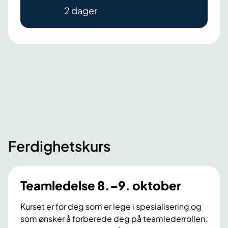
n
k
s
2 dager
s
t
e
t
o
t
e
b
i
n
e
Ø
å
r
s
f
v
t
a
e
f
s
d
o
i
S
l
l
y
Ferdighetskurs
d
i
k
t
e
e
h
Teamledelse 8.–9. oktober
r
u
Kurset er for deg som er lege i spesialisering og
e
s
som ønsker å forberede deg på teamlederrollen.
1
e