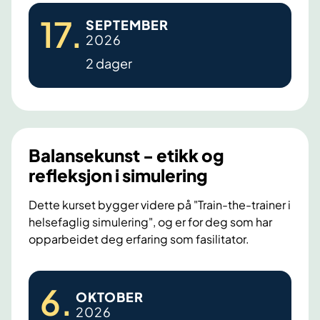
N
17
.
SEPTEMBER
e
2026
t
2 dager
t
v
e
r
k
Balansekunst - etikk og
s
refleksjon i simulering
m
ø
Dette kurset bygger videre på "Train-the-trainer i
helsefaglig simulering", og er for deg som har
t
opparbeidet deg erfaring som fasilitator.
e
f
B
o
6
.
OKTOBER
a
r
2026
l