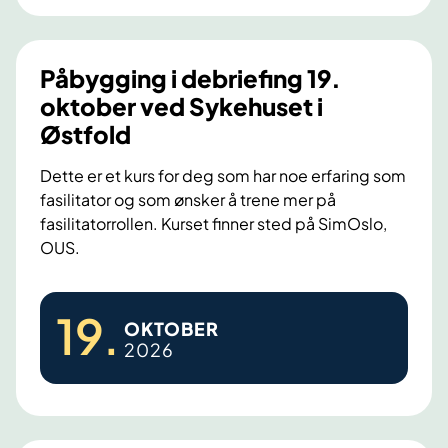
g
.
g
s
s
g
i
e
i
Påbygging i debriefing 19.
m
p
n
oktober ved Sykehuset i
u
t
g
Østfold
l
e
i
e
m
d
Dette er et kurs for deg som har noe erfaring som
r
b
fasilitator og som ønsker å trene mer på
e
i
e
fasilitatorrollen. Kurset finner sted på SimOslo,
b
n
OUS.
r
r
g
v
i
1
P
e
e
19
.
3
OKTOBER
å
d
f
2026
.
b
S
i
-
y
y
n
1
g
k
g
5
g
e
8