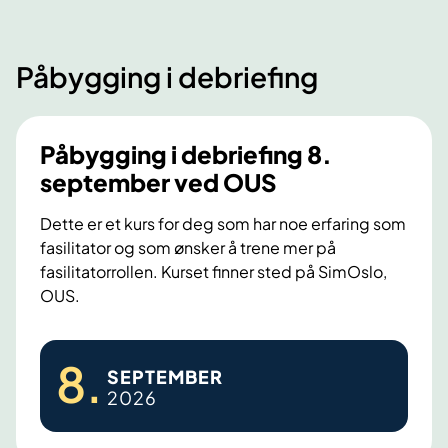
.
a
s
a
i
i
u
n
Påbygging i debriefing
m
g
e
u
u
r
l
s
Påbygging i debriefing 8.
i
e
t
h
september ved OUS
r
v
e
i
e
Dette er et kurs for deg som har noe erfaring som
l
n
d
fasilitator og som ønsker å trene mer på
s
g
fasilitatorrollen. Kurset finner sted på SimOslo,
O
e
2
OUS.
U
f
2
S
a
.
P
8
.
g
-
SEPTEMBER
å
l
2026
2
b
i
4
y