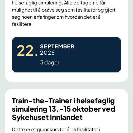
helsefaglig simulering. Alle deltagerne får
a
e
mulighet til å prøve seg som fasilitator og gjort
i
r
seg noen erfaringer om hvordan det er å
n
i
fasilitere.
e
n
r
g
T
i
22
.
SEPTEMBER
r
h
2026
a
e
3 dager
i
l
n
s
-
e
t
f
h
a
Train-the-Trainer i helsefaglig
e
g
simulering 13.-15 oktober ved
-
l
Sykehuset Innlandet
T
i
r
Dette er et grunnkurs for å bli fasilitator i
g