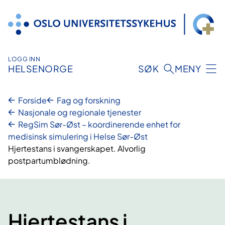
Hopp
til
innhold
LOGG INN
HELSENORGE
SØK
MENY
Forside
Fag og forskning
Nasjonale og regionale tjenester
RegSim Sør-Øst – koordinerende enhet for
medisinsk simulering i Helse Sør-Øst
Hjertestans i svangerskapet. Alvorlig
postpartumblødning.
Hjertestans i