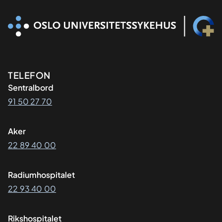
Kontaktinformasjon
TELEFON
Sentralbord
91 50 27 70
Aker
22 89 40 00
Radiumhospitalet
22 93 40 00
Rikshospitalet