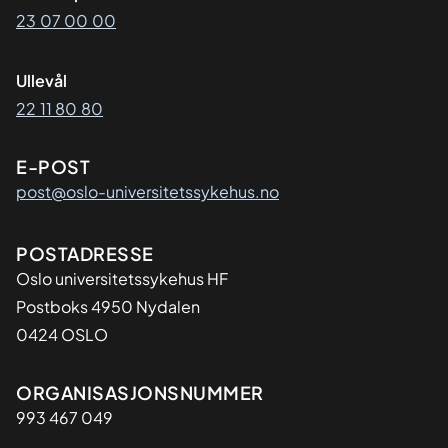
23 07 00 00
Ullevål
22 11 80 80
E-POST
post@oslo-universitetssykehus.no
Adresse
POSTADRESSE
Oslo universitetssykehus HF
Postboks 4950 Nydalen
0424 OSLO
Organisasjon
ORGANISASJONSNUMMER
993 467 049