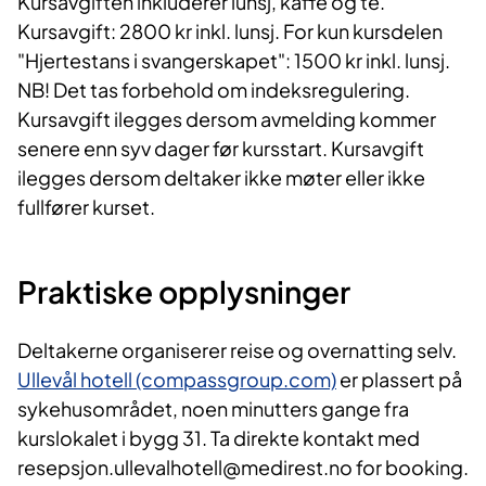
Kursavgiften inkluderer lunsj, kaffe og te.
Kursavgift: 2800 kr inkl. lunsj. For kun kursdelen
"Hjertestans i svangerskapet": 1500 kr inkl. lunsj.
NB! Det tas forbehold om indeksregulering.
Kursavgift ilegges dersom avmelding kommer
senere enn syv dager før kursstart. Kursavgift
ilegges dersom deltaker ikke møter eller ikke
fullfører kurset.
Praktiske opplysninger
Deltakerne organiserer reise og overnatting selv.
Ullevål hotell (compassgroup.com)
er plassert på
sykehusområdet, noen minutters gange fra
kurslokalet i bygg 31. Ta direkte kontakt med
resepsjon.ullevalhotell@medirest.no for booking.