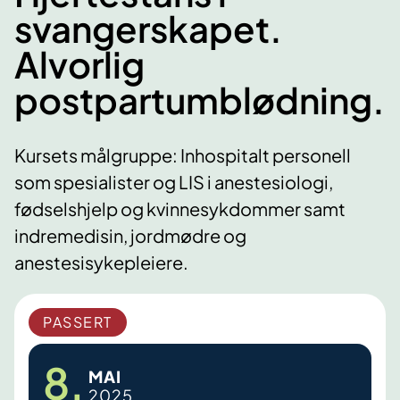
svangerskapet.
Alvorlig
postpartumblødning.
Kursets målgruppe: Inhospitalt personell
som spesialister og LIS i anestesiologi,
fødselshjelp og kvinnesykdommer samt
indremedisin, jordmødre og
anestesisykepleiere.
PASSERT
8.
MAI
2025