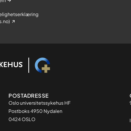
ern
elighetserklæring
s.no)
Adresse
POSTADRESSE
Oslo universitetssykehus HF
Postboks 4950 Nydalen
0424 OSLO