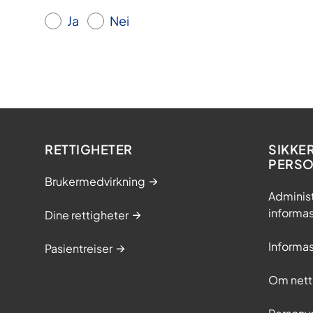
Ja
Nei
RETTIGHETER
SIKKE
PERS
Brukermedvirkning
Adminis
informa
Dine rettigheter
Informa
Pasientreiser
Om nett