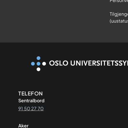
Personv
Tilgjeng
(uustatu
Kontaktinformasjon
TELEFON
Sentralbord
91 50 27 70
Aker