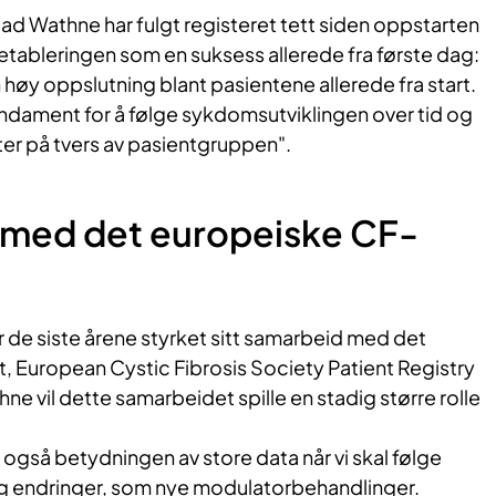
ad Wathne har fulgt registeret tett siden oppstarten
etableringen som en suksess allerede fra første dag:
høy oppslutning blant pasientene allerede fra start.
undament for å følge sykdomsutviklingen over tid og
er på tvers av pasientgruppen".
med det europeiske CF-
 de siste årene styrket sitt samarbeid med det
, European Cystic Fibrosis Society Patient Registry
ne vil dette samarbeidet spille en stadig større rolle
også betydningen av store data når vi skal følge
g endringer, som nye modulatorbehandlinger.