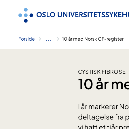
Hopp
til
innhold
Forside
..
.
10 år med Norsk CF-register
CYSTISK FIBROSE
10 år m
I år markerer N
deltagelse fra 
vi hatt et tiår p