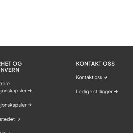
RHET OG
KONTAKT OSS
ONVERN
Kontakt oss
trere
sjonskapsler
Ledige stillinger
sjonskapsler
stedet