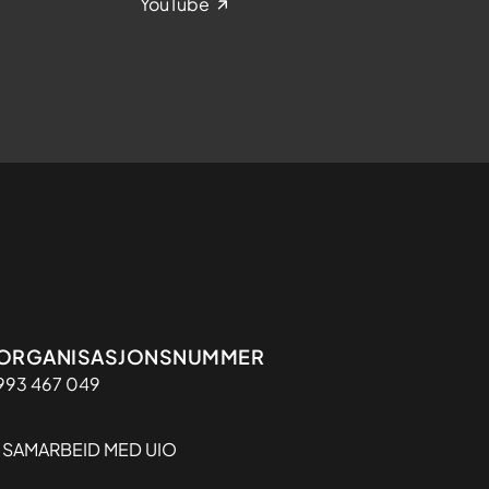
YouTube
Organisasjon
ORGANISASJONSNUMMER
993 467 049
I SAMARBEID MED UIO