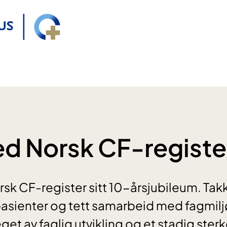
ed Norsk CF-registe
orsk CF-register sitt 10-årsjubileum. Ta
pasienter og tett samarbeid med fagmilj
reget av faglig utvikling og et stadig ster