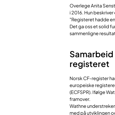
Overlege Anita Senst
i 2016.
Hun beskriver 
"Registeret hadde en 
Det ga oss et solid f
sammenligne resultat
Samarbeid 
registeret
Norsk CF-register har
europeiske registeret
(ECFSPR). Ifølge Wath
framover.
Wathne understreker 
med på utviklingen o