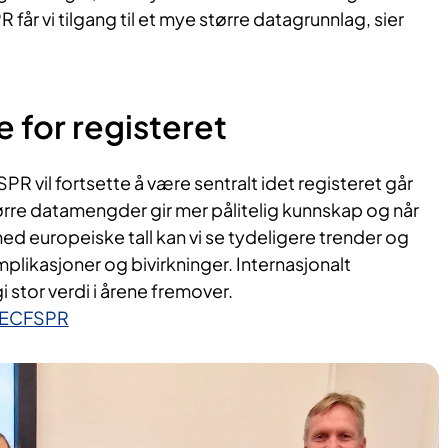
 vi tilgang til et mye større datagrunnlag, sier
e
for registeret
R vil fortsette å være sentralt
id
et
registeret går
rre datamengder gir mer pålitelig kunnskap
og når
ed europeiske tall kan
vi
se tydel
igere
trender og
plikasjoner
og bivirkninger
. Internasjonalt
gi stor verdi i årene fremover.
il ECFSPR