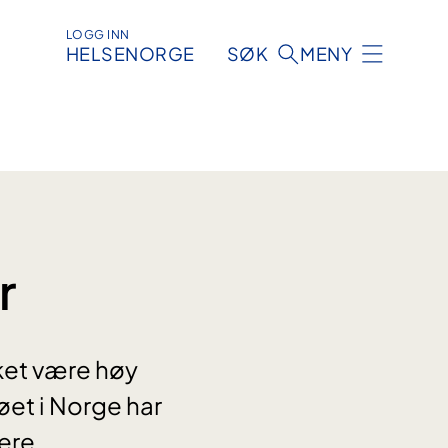
LOGG INN
HELSENORGE
SØK
MENY
r
kket være høy
øet i Norge har
kere