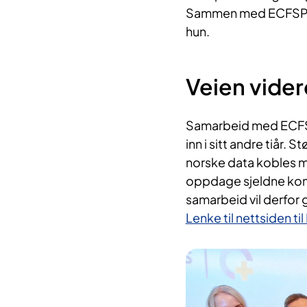
Sammen med ECFSPR får
hun.
Veien vider
Samarbeid
med ECFSP
inn i sitt andre tiår.
Stø
norske data kobles m
oppdage sjeldne kom
samarbeid
vil derfor 
Lenke til nettsiden t