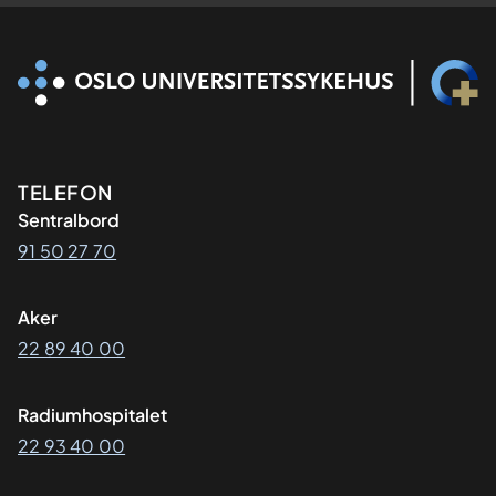
Kontaktinformasjon
TELEFON
Sentralbord
91 50 27 70
Aker
22 89 40 00
Radiumhospitalet
22 93 40 00