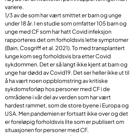
variere.
1/3 av de som har vært smittet er barn og unge
under 18 år. I en studie som omfatter 105 barn og
unge med CF som har hatt Covid infeksjon
rapporteres det om forholdsvis lette symptomer
(Bain, Cosgriff et al. 2021). To med transplantert
lunge kom seg forholdsvis bra etter Covid
sykdommen. Det er så langt ikke kjent at barn og
unge har dødd av Covid19. Det ser heller ikke ut til
å ha vært noen oppblomstring av kritiske
sykdomsforløp hos personer med CF i de
områdene i vår del av verden som har vært
hardest rammet, som de store byene i Europa og
USA. Men pandemien er fortsatt ikke over og det
er foreløpig forholdsvis lite som er publisert om
situasjonen for personer med CF.