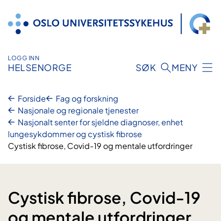
Hopp
til
innhold
LOGG INN
HELSENORGE
SØK
MENY
Forside
Fag og forskning
Nasjonale og regionale tjenester
Nasjonalt senter for sjeldne diagnoser, enhet
lungesykdommer og cystisk fibrose
Cystisk fibrose, Covid-19 og mentale utfordringer
Cystisk fibrose, Covid-19
og mentale utfordringer