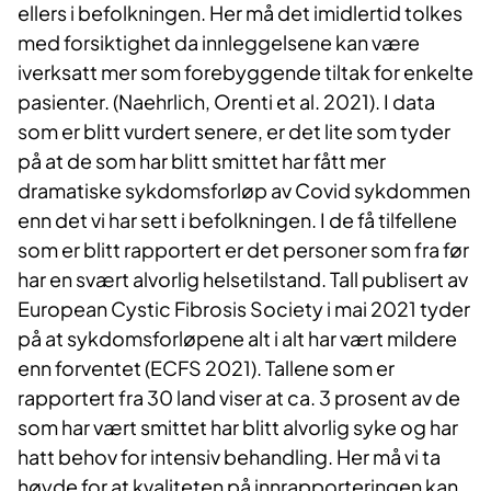
ellers i befolkningen. Her må det imidlertid tolkes
med forsiktighet da innleggelsene kan være
iverksatt mer som forebyggende tiltak for enkelte
pasienter. (Naehrlich, Orenti et al. 2021). I data
som er blitt vurdert senere, er det lite som tyder
på at de som har blitt smittet har fått mer
dramatiske sykdomsforløp av Covid sykdommen
enn det vi har sett i befolkningen. I de få tilfellene
som er blitt rapportert er det personer som fra før
har en svært alvorlig helsetilstand. Tall publisert av
European Cystic Fibrosis Society i mai 2021 tyder
på at sykdomsforløpene alt i alt har vært mildere
enn forventet (ECFS 2021). Tallene som er
rapportert fra 30 land viser at ca. 3 prosent av de
som har vært smittet har blitt alvorlig syke og har
hatt behov for intensiv behandling. Her må vi ta
høyde for at kvaliteten på innrapporteringen kan