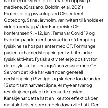
når de er bekymret etter å ha sett oppslag i
mediene. (Graziano, Boldrini et al. 2021)
Professor og psykolog ved CF senteret i
Gøteborg, Stina Järvholm, var invitert til å holde et
videoforedrag på den Europeiske CF
konferansen 9. – 12. juni. Tema var Covid 19 og
hvordan pandemien har virket inn på terapi og
fysisk helse hos pasienter med CF. For mange
pasienter har nedstengningen ført til mindre
fysisk aktivitet. Fysisk aktivitet er jo positivt for
den psykiske helsen også hos voksne med CF.
Selv om det ikke har vært noen generell
nedstengning i Sverige, og skolene for de under
15 stort sett har vært åpne, er mye ansvar og
restriksjoner pålagt den enkelte pasient.
Kanskje har dette hatt en like stor effekt på den
mentale helsen som en lock down ville hatt. Den