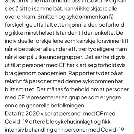
Selv om vi alle må forholde oss til Covid 19 og kan
sies å sitte i samme båt, kan vi ikke skjære alle
over en kam. Smitten og sykdommen kan få
forskjellige utfall alt etter kjønn, alder, boforhold
og ikke minst helsetilstanden til den enkelte. De
individuelle forskjellene som kanskje forsvinner litt
når vi betrakter alle under ett, trer tydeligere fram
når vi ser på ulike undergrupper. Det ser heldigvis
ut til at personer med CF har klart seg forholdsvis
bra gjennom pandemien. Rapporter tyder på at
relativt få personer med denne sykdommen har
blitt smittet. Det må tas forbehold om at personer
med CF representerer en gruppe som er yngre
enn den generelle befolkningen.
Data fra 2020 viser at personer med CF med
Covid-19 oftere ble sykehusinnlagt og fikk
intensiv behandling enn personer med Covid-19