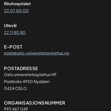
Rikshospitalet
23 07 00 00
Ullevål
22 11 80 80
E-POST
post@oslo-universitetssykehus.no
Adresse
POSTADRESSE
Oslo universitetssykehus HF
Postboks 4950 Nydalen
0424 OSLO
Organisasjon
ORGANISASJONSNUMMER
993 467 049