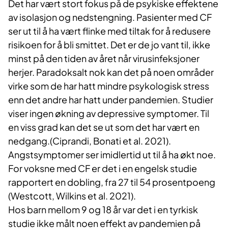
Det har vært stort fokus på de psykiske effektene
av isolasjon og nedstengning. Pasienter med CF
ser ut til å ha vært flinke med tiltak for å redusere
risikoen for å bli smittet. Det er de jo vant til, ikke
minst på den tiden av året når virusinfeksjoner
herjer. Paradoksalt nok kan det på noen områder
virke som de har hatt mindre psykologisk stress
enn det andre har hatt under pandemien. Studier
viser ingen økning av depressive symptomer. Til
en viss grad kan det se ut som det har vært en
nedgang.(Ciprandi, Bonati et al. 2021).
Angstsymptomer ser imidlertid ut til å ha økt noe.
For voksne med CF er det i en engelsk studie
rapportert en dobling, fra 27 til 54 prosentpoeng
(Westcott, Wilkins et al. 2021).
Hos barn mellom 9 og 18 år var det i en tyrkisk
studie ikke målt noen effekt av pandemien på