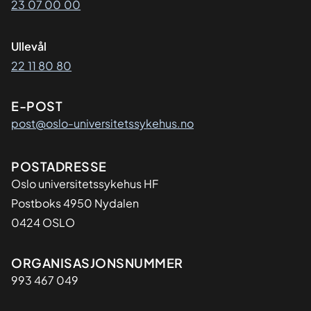
23 07 00 00
Ullevål
22 11 80 80
E-POST
post@oslo-universitetssykehus.no
Adresse
POSTADRESSE
Oslo universitetssykehus HF
Postboks 4950 Nydalen
0424 OSLO
Organisasjon
ORGANISASJONSNUMMER
993 467 049