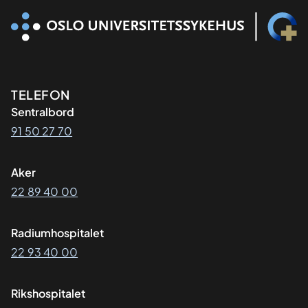
Kontaktinformasjon
TELEFON
Sentralbord
91 50 27 70
Aker
22 89 40 00
Radiumhospitalet
22 93 40 00
Rikshospitalet