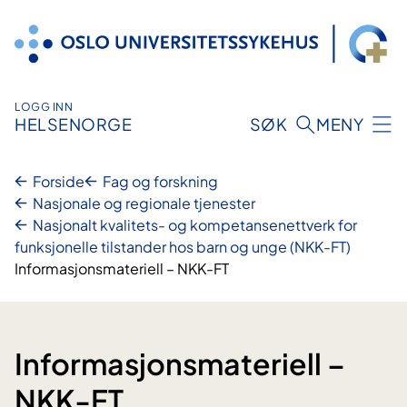
Hopp
til
innhold
LOGG INN
HELSENORGE
SØK
MENY
Forside
Fag og forskning
Nasjonale og regionale tjenester
Nasjonalt kvalitets- og kompetansenettverk for
funksjonelle tilstander hos barn og unge (NKK-FT)
Informasjonsmateriell – NKK-FT
Informasjonsmateriell –
NKK-FT