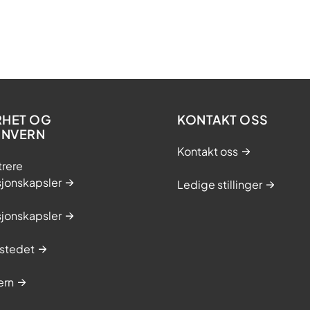
RHET OG
KONTAKT OSS
ONVERN
Kontakt oss
trere
sjonskapsler
Ledige stillinger
sjonskapsler
stedet
ern