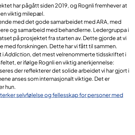
ktet har pågått siden 2019, og Rognli fremhever at
en viktig milepæl.
ørende med det gode samarbeidet med ARA, med
ledere og samarbeid med behandlerne. Ledergruppa i
set på prosjektet fra starten av. Dette gjorde at vi
 med forskningen. Dette har vi fått til sammen.
 i
Addiction
, det mest velrenommerte tidsskriftet i
eltet, er ifølge Rognli en viktig anerkjennelse:
seres der reflekterer det solide arbeidet vi har gjort i
nene anses som internasjonalt viktige. Det er
er hun.
terker selvfølelse og fellesskap for personer med