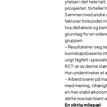
ytelser i det hele ta
prosjektet, forteller 
Sammen med andre art
faktorer forbundet m
hva deltakere og beha
grunnlag for en vider
gruppen.
– Resultatene i seg sel
kunnskapsbaserte int
ungt fagfelt i spesia
RCT-er av denne størr
Hun understreker at ar
– Arbeid svarer på m
med mening, tilhørigh
en mer stabil økonomi
dette noe kan blant 
En viktig milepæl