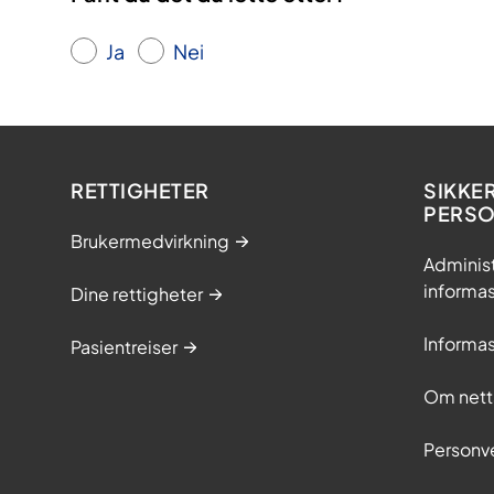
Ja
Nei
RETTIGHETER
SIKKE
PERS
Brukermedvirkning
Adminis
informa
Dine rettigheter
Informa
Pasientreiser
Om nett
Personv