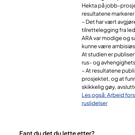
Hekta på jobb-prosje
resultatene markerer 
– Det har vært avgj
tilrettelegging fra 
ARA var modige og sat
kunne være ambisiøse
At studien er publisert
rus- og avhengighetsf
– At resultatene publi
prosjektet, og at fun
skikkelig gøy, avslutt
Les også: Arbeid fors
ruslidelser
Fant du det du lette etter?