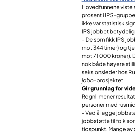
Hovedfunnene viste a
prosent i IPS-gruppen
ikke var statistisk si
IPS jobbet betydelig
– De som fikk IPS job
mot 344 timer) og tje
mot 71 000 kroner). Di
nok både høyere still
seksjonsleder hos Ru
jobb
-prosjektet.
Gir grunnlag for vid
Rognli mener resultate
personer med rusmidde
- Ved å legge jobbst
jobbstøtte til folk so
tidspunkt. Mange av d