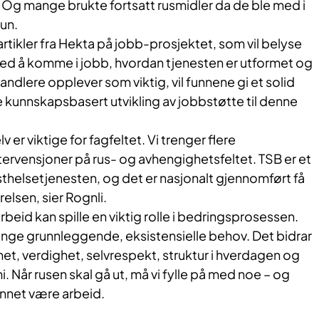
tt. Og mange brukte fortsatt rusmidler da de ble med i
hun.
ikler fra Hekta på jobb-prosjektet, som vil belyse
ed å komme i jobb, hvordan tjenesten er utformet og
ndlere opplever som viktig, vil funnene gi et solid
e kunnskapsbasert utvikling av jobbstøtte til denne
v er viktige for fagfeltet. Vi trenger flere
ervensjoner på rus- og avhengighetsfeltet. TSB er et
listhelsetjenesten, og det er nasjonalt gjennomført få
elsen, sier Rognli.
beid kan spille en viktig rolle i bedringsprosessen.
ange grunnleggende, eksistensielle behov. Det bidrar
et, verdighet, selvrespekt, struktur i hverdagen og
. Når rusen skal gå ut, må vi fylle på med noe – og
annet være arbeid.