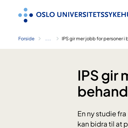
Hopp
til
innhold
Forside
..
.
IPS gir mer jobb for personer i
IPS gir 
behandl
En ny studie fra
kan bidra til at