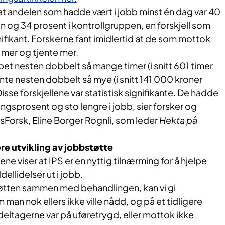
t andelen som hadde vært i jobb minst én dag var 40
 og 34 prosent i kontrollgruppen, en forskjell som
gnifikant. Forskerne fant imidlertid at de som mottok
 mer og tjente mer.
bet nesten dobbelt så mange timer (i snitt 601 timer
nte nesten dobbelt så mye (i snitt 141 000 kroner
sse forskjellene var statistisk signifikante. De hadde
ingsprosent og sto lengre i jobb, sier forsker og
sForsk, Eline Borger Rognli, som leder
Hekta på
ere utvikling av jobbstøtte
ne viser at IPS er en nyttig tilnærming for å hjelpe
llidelser ut i jobb.
øtten sammen med behandlingen, kan vi gi
m man nok ellers ikke ville nådd, og på et tidligere
eltagerne var på uføretrygd, eller mottok ikke