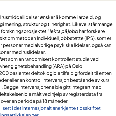
usmiddellidelser ønsker å komme i arbeid, og
gi mening, struktur og tilhørighet. Likevel står mange
 I forskningsprosjektet
Hekta på jobb
har forskere
kt om metoden Individuell jobbstøtte (IPS), som er
 personer med alvorlige psykiske lidelser, også kan
soner med ruslidelser.
ørt som en randomisert kontrollert studie ved
 avhengighetsbehandling (ARA) på Oslo
00 pasienter deltok og ble tilfeldig fordelt til enten
åneder eller en kontrollintervensjon bestående av kurs
l. Begge intervensjonene ble gitt integrert med
ltakelsen ble målt ved hjelp av registerdata fra
å over en periode på 18 måneder.
isert i det internasjonalt anerkjente tidsskriftet
ningsartikkelen her.