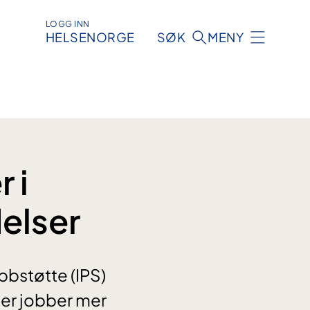
LOGG INN
HELSENORGE
SØK
MENY
 i
elser
bbstøtte (IPS)
lser jobber mer