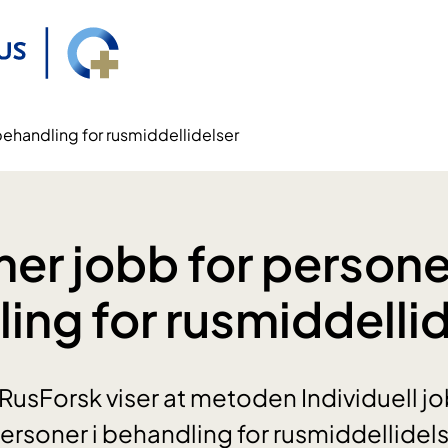
 behandling for rusmiddellidelser
mer jobb for personer
ing for rusmiddellid
 RusForsk viser at metoden Individuell jo
 personer i behandling for rusmiddellide