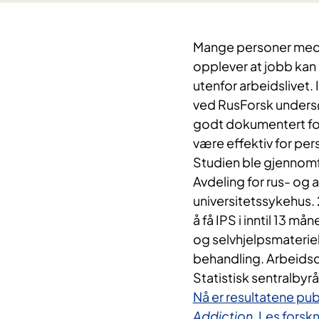
Mange personer med r
opplever at jobb kan 
utenfor arbeidslivet.
ved RusForsk undersø
godt dokumentert for
være effektiv for per
Studien ble gjennomf
Avdeling for rus- og
universitetssykehus. 2
å få IPS i inntil 13 m
og selvhjelpsmateriel
behandling. Arbeidsde
Statistisk sentralbyr
Nå er resultatene publ
Addiction
. Les forsk