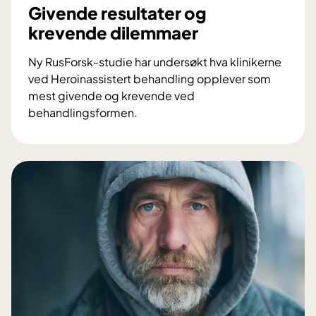
b
Givende resultater og
e
krevende dilemmaer
h
a
Ny RusForsk-studie har undersøkt hva klinikerne
n
ved Heroinassistert behandling opplever som
d
mest givende og krevende ved
l
behandlingsformen.
e
G
r
i
s
v
n
e
a
n
k
d
k
e
e
r
r
e
o
s
m
u
f
l