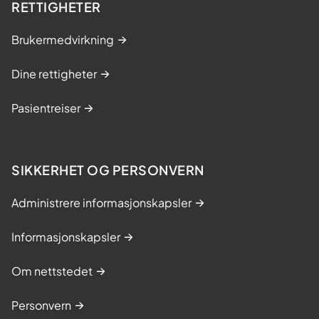
l
RETTIGHETER
l
e
Brukermedvirkning
i
k
Dine rettigheter
k
e
Pasientreiser
-
s
t
SIKKERHET OG PERSONVERN
i
g
Administrere informasjonskapsler
m
a
Informasjonskapsler
t
i
Om nettstedet
s
e
Personvern
r