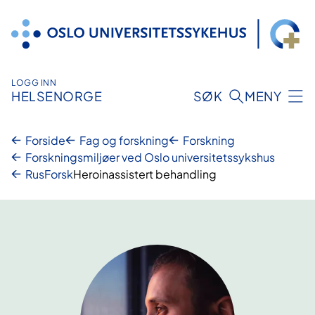
Hopp
til
innhold
LOGG INN
HELSENORGE
SØK
MENY
Forside
Fag og forskning
Forskning
Forskningsmiljøer ved Oslo universitetssykshus
RusForsk
Heroinassistert behandling