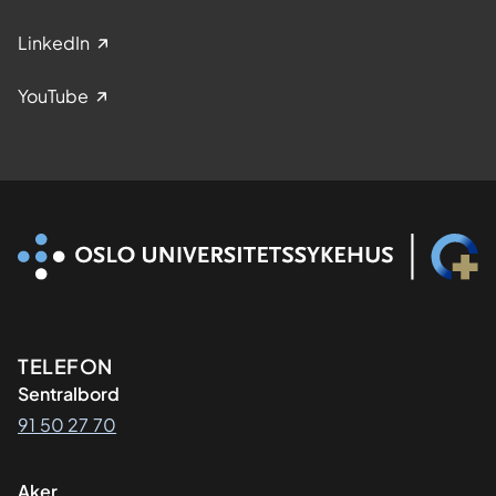
LinkedIn
YouTube
Kontaktinformasjon
TELEFON
Sentralbord
91 50 27 70
Aker