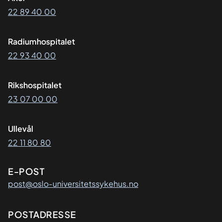
22 89 40 00
Radiumhospitalet
22 93 40 00
Rikshospitalet
23 07 00 00
Ullevål
22 11 80 80
E-POST
post@oslo-universitetssykehus.no
Adresse
POSTADRESSE