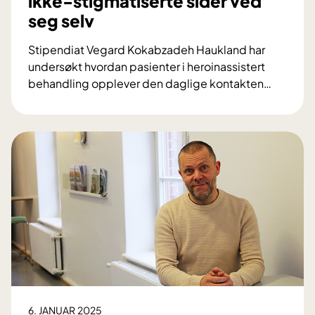
ikke-stigmatiserte sider ved
seg selv
Stipendiat Vegard Kokabzadeh Haukland har
undersøkt hvordan pasienter i heroinassistert
behandling opplever den daglige kontakten
…
–
N
å
r
p
a
s
i
e
n
t
o
g
6. JANUAR 2025