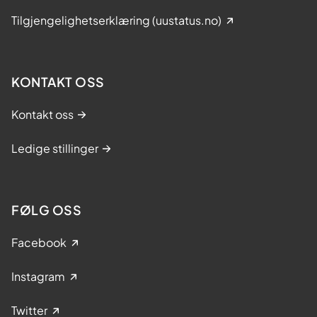
t
Tilgjengelighetserklæring (uustatus.no)
e
s
i
d
KONTAKT OSS
e
r
Kontakt oss
v
e
Ledige stillinger
d
s
e
FØLG OSS
g
s
Facebook
e
l
Instagram
v
Twitter