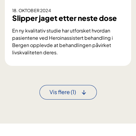
l
t
18. OKTOBER 2024
u
a
Slipper jaget etter neste dose
e
t
f
e
En ny kvalitativ studie har utforsket hvordan
i
r
pasientene ved Heroinassistert behandling i
s
o
Bergen opplevde at behandlingen påvirket
k
g
livskvaliteten deres.
e
k
S
o
r
l
g
e
i
k
v
p
o
e
p
n
Vis flere
(1)
n
e
s
d
r
e
e
j
r
d
a
t
i
g
e
l
e
r