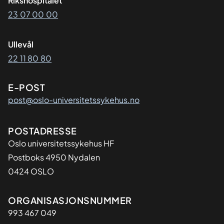
Rikshospitalet
23 07 00 00
Ullevål
22 11 80 80
E-POST
post@oslo-universitetssykehus.no
Adresse
POSTADRESSE
Oslo universitetssykehus HF
Postboks 4950 Nydalen
0424 OSLO
Organisasjon
ORGANISASJONSNUMMER
993 467 049