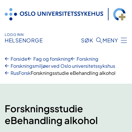
Hopp
til
innhold
LOGG INN
HELSENORGE
SØK
MENY
Forside
Fag og forskning
Forskning
Forskningsmiljøer ved Oslo universitetssykshus
RusForsk
Forskningsstudie eBehandling alkohol
Forskningsstudie
eBehandling alkohol