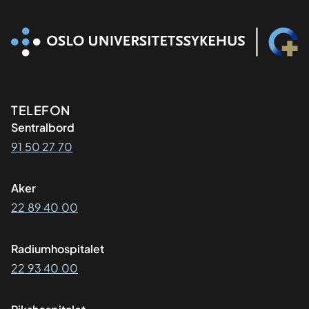
Kontaktinformasjon
TELEFON
Sentralbord
91 50 27 70
Aker
22 89 40 00
Radiumhospitalet
22 93 40 00