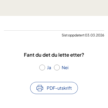
s
r
y
e
k
g
d
o
m
Sist oppdatert 03.03.2026
o
g
v
Fant du det du lette etter?
a
s
k
Ja
Nei
u
l
i
PDF-utskrift
t
t
r
e