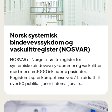
Norsk systemisk
bindevevssykdom og
vaskulittregister (NOSVAR)
NOSVAR er Norges største register for
systemiske bindevevssykdommer og vaskulitter
med mer enn 3000 inkluderte pasienter.
Registeret sprer kompetanse ved å ha bidratt til
over 50 publikasjoner i internasjonale
…
N
o
r
s