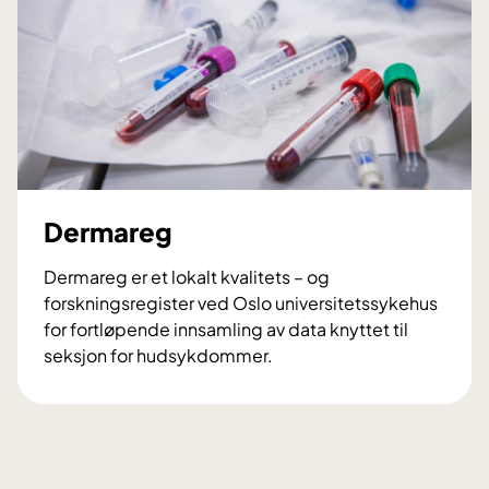
k
s
y
s
t
e
m
i
s
Dermareg
k
b
Dermareg er et lokalt kvalitets – og
i
forskningsregister ved Oslo universitetssykehus
n
for fortløpende innsamling av data knyttet til
d
seksjon for hudsykdommer.
e
D
v
e
e
r
v
m
s
a