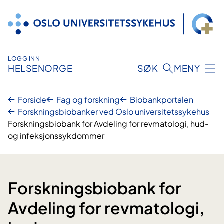
Hopp
til
innhold
LOGG INN
HELSENORGE
SØK
MENY
Forside
Fag og forskning
Biobankportalen
Forskningsbiobanker ved Oslo universitetssykehus
Forskningsbiobank for Avdeling for revmatologi, hud-
og infeksjonssykdommer
Forskningsbiobank for
Avdeling for revmatologi,