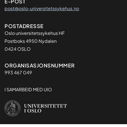
E-POST
post@oslo-universitetssykehus.no
Adresse
POSTADRESSE
Oslo universitetssykehus HF
Postboks 4950 Nydalen
0424 OSLO
Organisasjon
ORGANISASJONSNUMMER
993 467 049
I SAMARBEID MED UIO