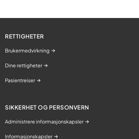
g
i
s
t
RETTIGHETER
e
r
Brukermedvirkning
(
N
Dine rettigheter
O
S
Pasientreiser
V
A
R
)
SIKKERHET OG PERSONVERN
Administrere informasjonskapsler
Informasjonskapsler