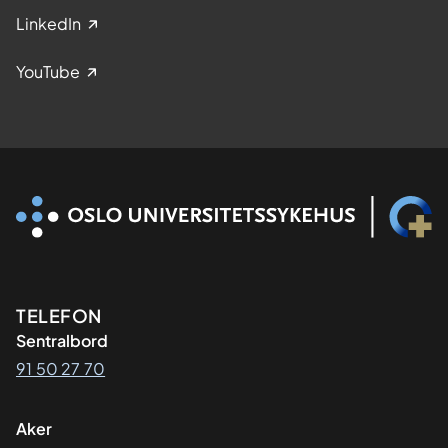
LinkedIn
YouTube
Kontaktinformasjon
TELEFON
Sentralbord
91 50 27 70
Aker