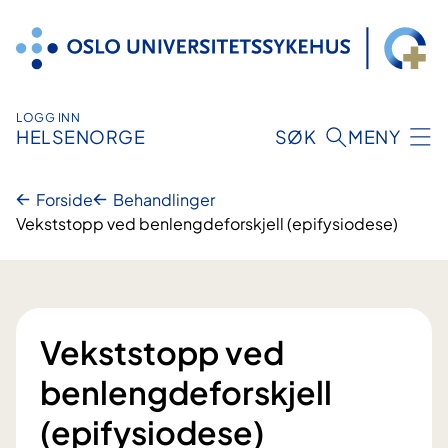
Hopp
til
innhold
LOGG INN
HELSENORGE
SØK
MENY
Forside
Behandlinger
Vekststopp ved benlengdeforskjell (epifysiodese)
Vekststopp ved
benlengdeforskjell
(epifysiodese)