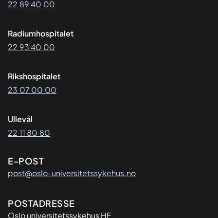
22 89 40 00
Radiumhospitalet
22 93 40 00
Rikshospitalet
23 07 00 00
Ullevål
22 11 80 80
E-POST
post@oslo-universitetssykehus.no
Adresse
POSTADRESSE
Oslo universitetssykehus HF