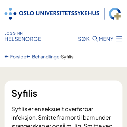
Hopp
til
innhold
LOGG INN
HELSENORGE
SØK
MENY
Forside
Behandlinger
Syfilis
Syfilis
Syfilis er en seksuelt overførbar
infeksjon. Smitte fra mor til barn under
svangerskap er også mulig. Smitte ved