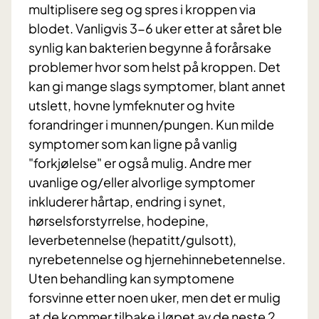
multiplisere seg og spres i kroppen via
blodet. Vanligvis 3-6 uker etter at såret ble
synlig kan bakterien begynne å forårsake
problemer hvor som helst på kroppen. Det
kan gi mange slags symptomer, blant annet
utslett, hovne lymfeknuter og hvite
forandringer i munnen/pungen. Kun milde
symptomer som kan ligne på vanlig
"forkjølelse" er også mulig. Andre mer
uvanlige og/eller alvorlige symptomer
inkluderer hårtap, endring i synet,
hørselsforstyrrelse, hodepine,
leverbetennelse (hepatitt/gulsott),
nyrebetennelse og hjernehinnebetennelse.
Uten behandling kan symptomene
forsvinne etter noen uker, men det er mulig
at de kommer tilbake i løpet av de neste 2