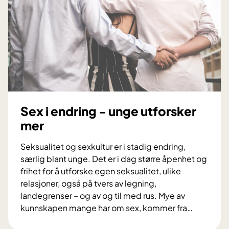
Sex i endring - unge utforsker
mer
Seksualitet og sexkultur er i stadig endring,
særlig blant unge. Det er i dag større åpenhet og
frihet for å utforske egen seksualitet, ulike
relasjoner, også på tvers av legning,
landegrenser – og av og til med rus. Mye av
kunnskapen mange har om sex, kommer fra
…
S