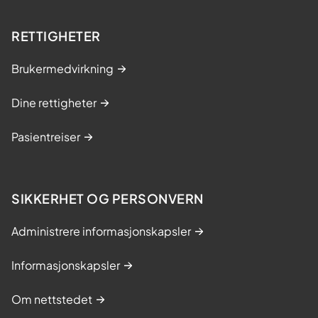
r
s
RETTIGHETER
k
e
Brukermedvirkning
r
m
Dine rettigheter
e
r
Pasientreiser
SIKKERHET OG PERSONVERN
Administrere informasjonskapsler
Informasjonskapsler
Om nettstedet