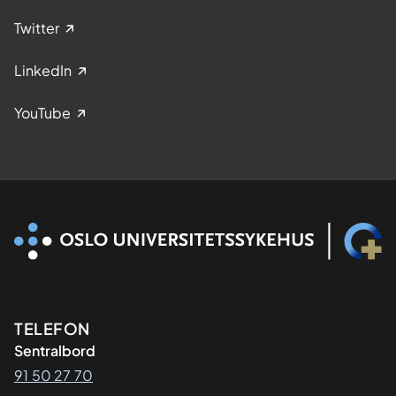
Twitter
LinkedIn
YouTube
Kontaktinformasjon
TELEFON
Sentralbord
91 50 27 70