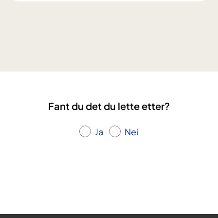
e
x
i
e
n
d
r
i
n
Fant du det du lette etter?
g
-
u
Ja
Nei
n
g
e
u
t
f
o