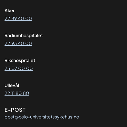
Aker
22 89 40 00
Radiumhospitalet
22 93 40 00
Rikshospitalet
23 07 00 00
Ullevål
22 11 80 80
E-POST
post@oslo-universitetssykehus.no