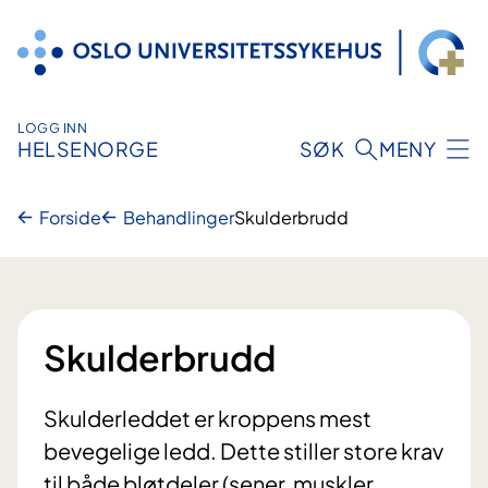
Hopp
til
innhold
LOGG INN
HELSENORGE
SØK
MENY
Forside
Behandlinger
Skulderbrudd
Skulderbrudd
Skulderleddet er kroppens mest
bevegelige ledd. Dette stiller store krav
til både bløtdeler (sener, muskler,