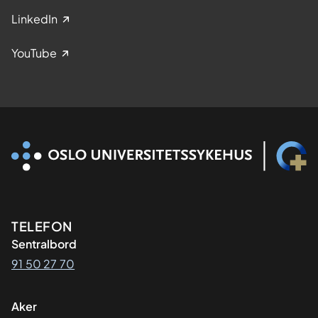
LinkedIn
YouTube
Kontaktinformasjon
TELEFON
Sentralbord
91 50 27 70
Aker