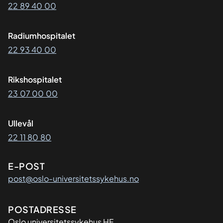
22 89 40 00
Radiumhospitalet
22 93 40 00
Rikshospitalet
23 07 00 00
Ullevål
22 11 80 80
E-POST
post@oslo-universitetssykehus.no
Adresse
POSTADRESSE
Oslo universitetssykehus HF