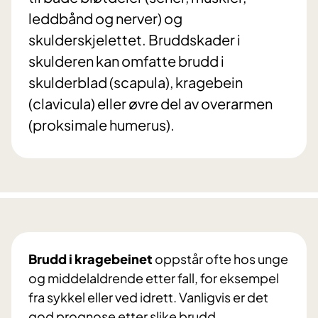
leddbånd og nerver) og
skulderskjelettet. Bruddskader i
skulderen kan omfatte brudd i
skulderblad (scapula), kragebein
(clavicula) eller øvre del av overarmen
(proksimale humerus).
Brudd i kragebeinet
oppstår ofte hos unge
og middelaldrende etter fall, for eksempel
fra sykkel eller ved idrett. Vanligvis er det
god prognose etter slike brudd.