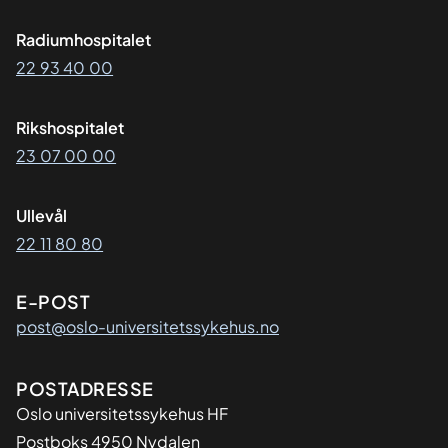
Radiumhospitalet
22 93 40 00
Rikshospitalet
23 07 00 00
Ullevål
22 11 80 80
E-POST
post@oslo-universitetssykehus.no
Adresse
POSTADRESSE
Oslo universitetssykehus HF
Postboks 4950 Nydalen