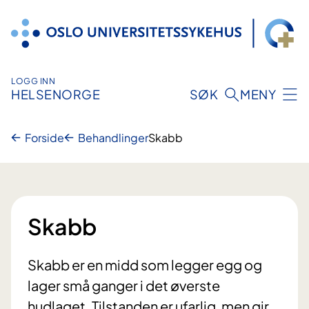
Hopp
til
innhold
LOGG INN
HELSENORGE
SØK
MENY
Forside
Behandlinger
Skabb
Skabb
Skabb er en midd som legger egg og
lager små ganger i det øverste
hudlaget. Tilstanden er ufarlig, men gir