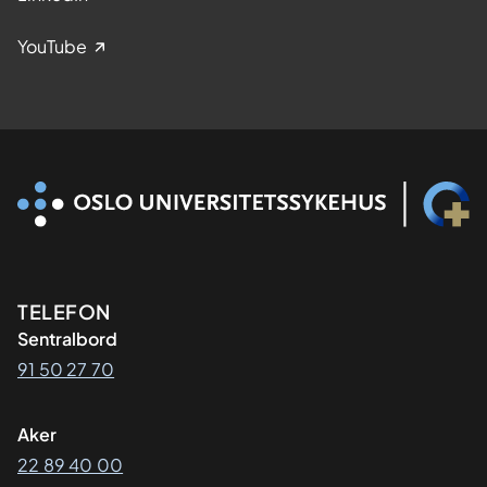
YouTube
Kontaktinformasjon
TELEFON
Sentralbord
91 50 27 70
Aker
22 89 40 00