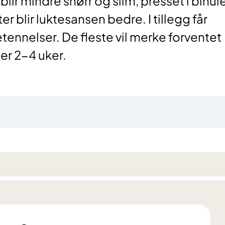
lir mindre snørr og slim, presset i bihu
er blir luktesansen bedre. I tillegg får
ennelser. De fleste vil merke forventet
er 2-4 uker.