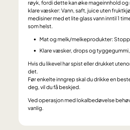
røyk, fordi dette kan øke mageinnhold og m
klare væsker: Vann, saft, juice uten fruktkj
medisiner med et lite glass vann inntil 1 ti
som helst.
Mat og melk/melkeprodukter: Stoppe
Klare væsker, drops og tyggegummi, 
Hvis du likevel har spist eller drukket ute
det.
Før enkelte inngrep skal du drikke en be
deg, vil du få beskjed.
Ved operasjon med lokalbedøvelse behøver
vanlig.