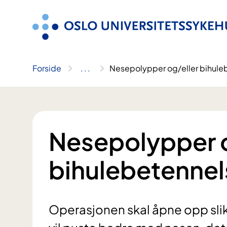
Hopp
til
innhold
Forside
..
.
Nesepolypper og/eller bihule
Nesepolypper o
bihulebetennel
Operasjonen skal åpne opp slik a