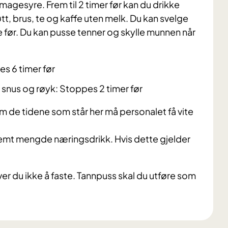
agesyre. Frem til 2 timer før kan du drikke
øtt, brus, te og kaffe uten melk. Du kan svelge
me før. Du kan pusse tenner og skylle munnen når
s 6 timer før
snus og røyk: Stoppes 2 timer før
nom de tidene som står her må personalet få vite
stemt mengde næringsdrikk.
Hvis dette gjelder
 du ikke å faste. Tannpuss skal du utføre som