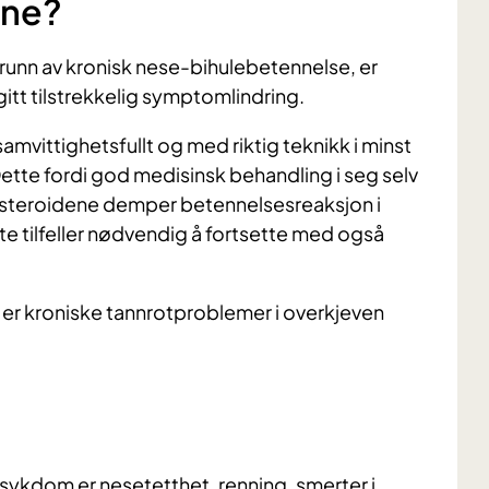
ene?
 grunn av kronisk nese-bihulebetennelse, er
gitt tilstrekkelig symptomlindring.
amvittighetsfullt og med riktig teknikk i minst
ette fordi god medisinsk behandling i seg selv
sesteroidene demper betennelsesreaksjon i
ste tilfeller nødvendig å fortsette med også
, er kroniske tannrotproblemer i overkjeven
ykdom er nesetetthet, renning, smerter i