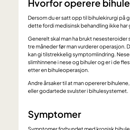
Hvorfor operere bihul
Dersom du er satt opp til bihulekirurgi på
dette fordi medisinsk behandling ikke har 
Generelt skal man ha brukt nesesteroider s
tre måneder før man vurderer operasjon. D
kan gi tilstrekkelig symptomlindring. Ne
slimhinnene i nese og bihuler og er i de fle
etter en bihuleoperasjon.
Andre årsaker til at man opererer bihulene
eller godartede svulster i bihulesystemet.
Symptomer
Symptomer forbundet med kronisk bihules