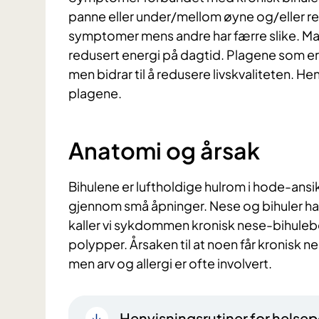
panne eller under/mellom øyne og/eller re
symptomer mens andre har færre slike. Ma
redusert energi på dagtid. Plagene som er 
men bidrar til å redusere livskvaliteten. H
plagene.
Anatomi og årsak
Bihulene er luftholdige hulrom i hode-ans
gjennom små åpninger. Nese og bihuler ha
kaller vi sykdommen kronisk nese-bihuleb
polypper. Årsaken til at noen får kronisk 
men arv og allergi er ofte involvert.
Henvisningsrutiner for helsep