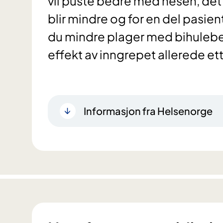
vil puste bedre med nesen, det b
blir mindre og for en del pasient
du mindre plager med bihulebet
effekt av inngrepet allerede ett
Informasjon fra Helsenorge