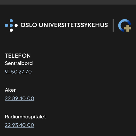
Kontaktinformasjon
TELEFON
Sentralbord
91 50 27 70
Aker
22 89 40 00
Radiumhospitalet
22 93 40 00