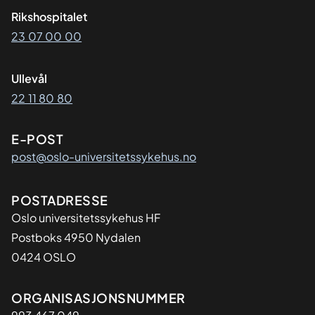
Rikshospitalet
23 07 00 00
Ullevål
22 11 80 80
E-POST
post@oslo-universitetssykehus.no
Adresse
POSTADRESSE
Oslo universitetssykehus HF
Postboks 4950 Nydalen
0424 OSLO
Organisasjon
ORGANISASJONSNUMMER