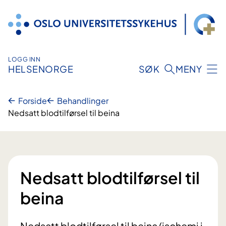
Hopp
til
innhold
LOGG INN
HELSENORGE
SØK
MENY
Forside
Behandlinger
Nedsatt blodtilførsel til beina
Nedsatt blodtilførsel til
beina
Nedsatt blodtilførsel til beina (ischemi i