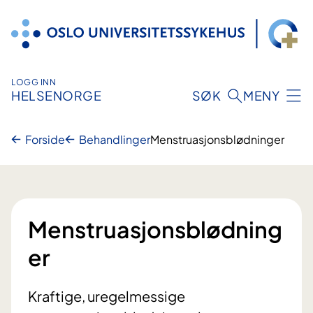
Hopp
til
innhold
LOGG INN
HELSENORGE
SØK
MENY
Forside
Behandlinger
Menstruasjonsblødninger
Menstruasjonsblødning
er
Kraftige, uregelmessige