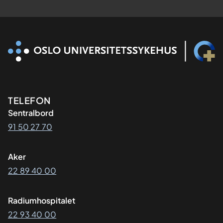
Kontaktinformasjon
TELEFON
Sentralbord
91 50 27 70
Aker
22 89 40 00
Radiumhospitalet
22 93 40 00