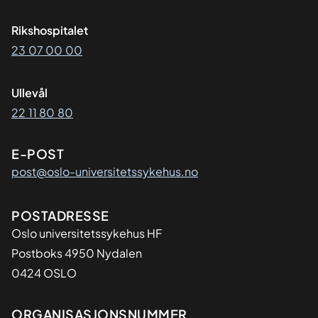
Rikshospitalet
23 07 00 00
Ullevål
22 11 80 80
E-POST
post@oslo-universitetssykehus.no
Adresse
POSTADRESSE
Oslo universitetssykehus HF
Postboks 4950 Nydalen
0424 OSLO
Organisasjon
ORGANISASJONSNUMMER