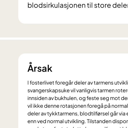
blodsirkulasjonen til store deler
Årsak
I fosterlivet foregår deler av tarmens utvik
svangerskapsuke vil vanligvis tarmen roter
innsiden av bukhulen, og feste seg mot d
vil ikke denne rotasjonen foregå på normal
deler av tykktarmens, blodtilførsel går via
enn ved normal utvikling. Tilstanden dispo