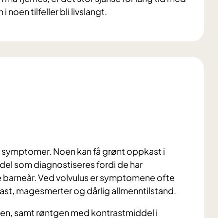
noen tilfeller bli livslangt.
n symptomer. Noen kan få grønt oppkast i
del som diagnostiseres fordi de har
barneår. Ved volvulus er symptomene ofte
pkast, magesmerter og dårlig allmenntilstand.
gen, samt røntgen med kontrastmiddel i