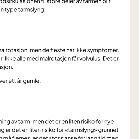
sirkulasjonen til store deler av tarmen blir
 én type tarmslyng.
malrotasjon, men de fleste har ikke symptomer.
. Ikke alle med malrotasjon får volvulus. Det er
asjon.
ver ett år gamle.
g av tarm, men det er en liten risiko for nye
gg er det en liten risiko for «tarmslyng» grunnet
må fjernes, er det stor sjanse for lang tid med