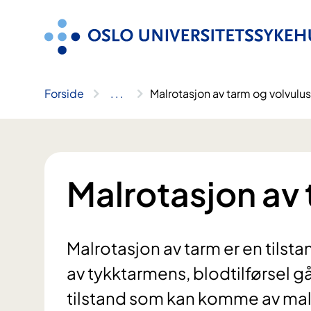
Hopp
til
innhold
Forside
..
.
Malrotasjon av tarm og volvulus
Malrotasjon av 
Malrotasjon av tarm er en tilst
av tykktarmens, blodtilførsel gå
tilstand som kan komme av mal