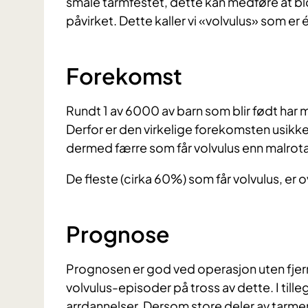
smale tarmfestet, dette kan medføre at blod
påvirket. Dette kaller vi «volvulus» som er
Forekomst
Rundt 1 av 6000 av barn som blir født har 
Derfor er den virkelige forekomsten usikker
dermed færre som får volvulus enn malrot
De fleste (cirka 60%) som får volvulus, er o
Prognose
Prognosen er god ved operasjon uten fjernin
volvulus-episoder på tross av dette. I tille
arrdannelser. Dersom store deler av tarmen 