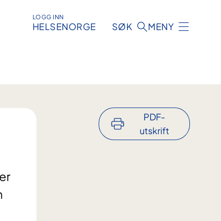
LOGG INN
HELSENORGE
SØK
MENY
PDF-
utskrift
er
n