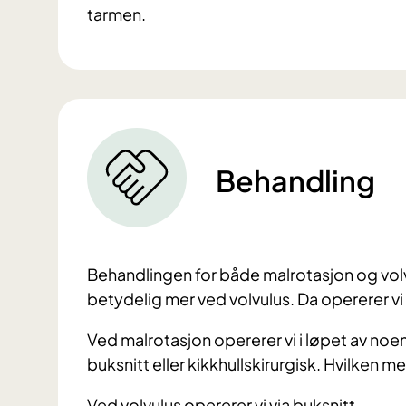
tarmen.
Behandling
Behandlingen for både malrotasjon og volv
betydelig mer ved volvulus. Da opererer v
Ved malrotasjon opererer vi i løpet av noen
buksnitt eller kikkhullskirurgisk. Hvilken m
Ved volvulus opererer vi via buksnitt.