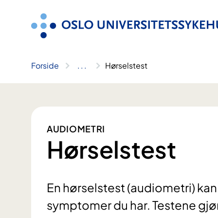
Hopp
til
innhold
Forside
..
.
Hørselstest
AUDIOMETRI
Hørselstest
En hørselstest (audiometri) kan b
symptomer du har. Testene gjør