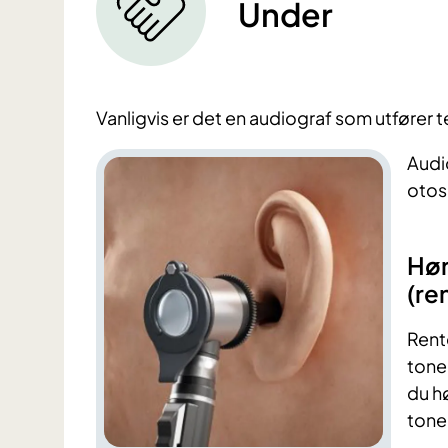
Under
Vanligvis er det en audiograf som utfører 
Audi
otos
Hør
(re
Rent
toner
du hø
tone