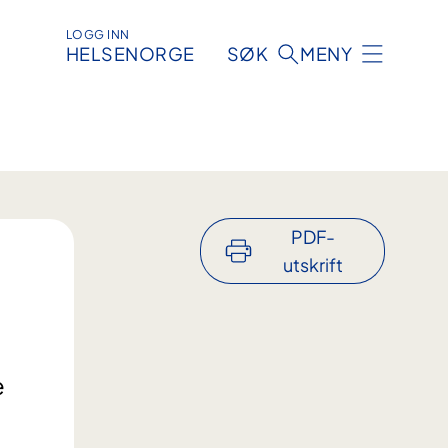
LOGG INN
HELSENORGE
SØK
MENY
PDF-
utskrift
e