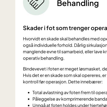
Behandling
Skader i fot som trenger oper
Hvorvidt en skade skal behandles med ope
også individuelle forhold. Dårlig sirkulasj
manglende evne til samarbeid, eller lave krav
operativ behandling.
Bindevevet i foten er meget løsmasket, dett
Hvis det er en skade som skal opereres, er d
kontroll før operasjon. Dette innebærer:
Total avlastning av foten frem til oper
Påleggelse av komprimerende bandasj
Unngå at foten holdes under hjerteh