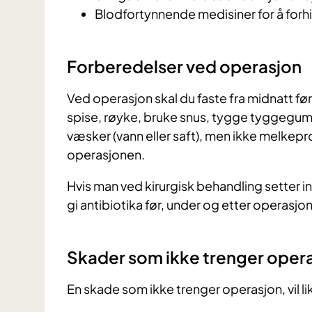
Blodfortynnende medisiner for å for
Forberedelser ved operasjon
Ved operasjon skal du faste fra midnatt før
spise, røyke, bruke snus, tygge tyggegummi
væsker (vann eller saft), men ikke melkeprod
operasjonen.
Hvis man ved kirurgisk behandling setter i
gi antibiotika før, under og etter operasjon
Skader som ikke trenger opera
En skade som ikke trenger operasjon, vil l