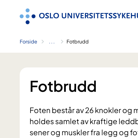
Hopp
til
innhold
Forside
..
.
Fotbrudd
Fotbrudd
Foten består av 26 knokler og
holdes samlet av kraftige leddb
sener og muskler fra legg og fo