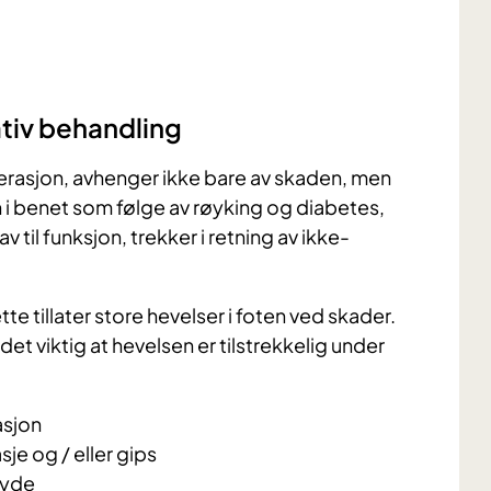
ativ behandling
rasjon, avhenger ikke bare av skaden, men
on i benet som følge av røyking og diabetes,
 til funksjon, trekker i retning av ikke-
e tillater store hevelser i foten ved skader.
et viktig at hevelsen er tilstrekkelig under
asjon
e og / eller gips
øyde