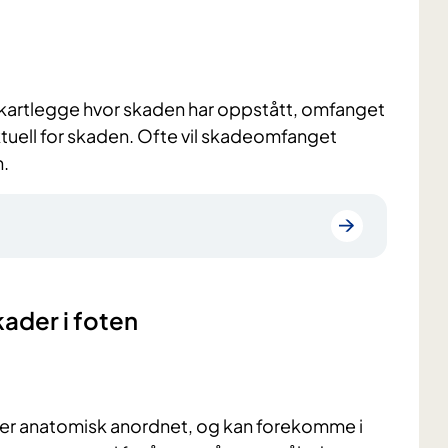
g kartlegge hvor skaden har oppstått, omfanget
tuell for skaden. Ofte vil skadeomfanget
n.
kader i foten
ligger anatomisk anordnet, og kan forekomme i