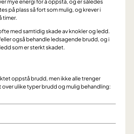
ever mye energi for å oppstå, og er således
ttes på plass så fort som mulig, og krever i
å timer.
ofte med samtidig skade av knokler og ledd.
lfeller også behandle ledsagende brudd, og i
 ledd som er sterkt skadet.
unktet oppstå brudd, men ikke alle trenger
kt over ulike typer brudd og mulig behandling: