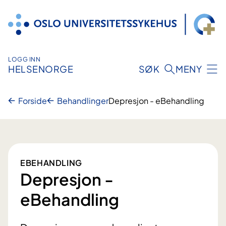
Hopp
til
innhold
LOGG INN
HELSENORGE
SØK
MENY
Forside
Behandlinger
Depresjon - eBehandling
EBEHANDLING
Depresjon -
eBehandling