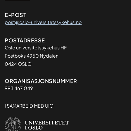
E-POST
post@oslo-universitetssykehus.no
Adresse
POSTADRESSE
Oslo universitetssykehus HF
Postboks 4950 Nydalen
0424 OSLO
Organisasjon
ORGANISASJONSNUMMER
993 467 049
I SAMARBEID MED UIO