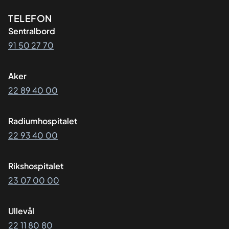
Kontaktinformasjon
TELEFON
Sentralbord
91 50 27 70
Aker
22 89 40 00
Radiumhospitalet
22 93 40 00
Rikshospitalet
23 07 00 00
Ullevål
22 11 80 80