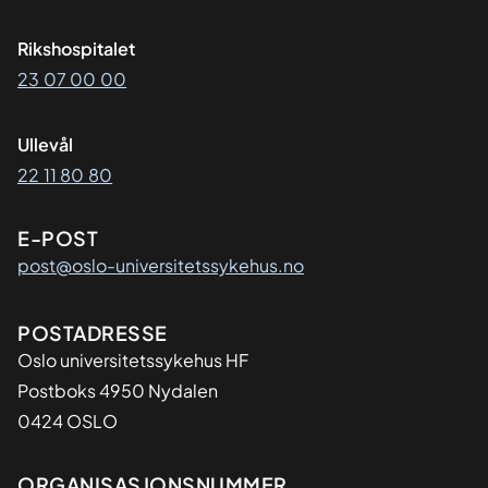
Rikshospitalet
23 07 00 00
Ullevål
22 11 80 80
E-POST
post@oslo-universitetssykehus.no
Adresse
POSTADRESSE
Oslo universitetssykehus HF
Postboks 4950 Nydalen
0424 OSLO
ORGANISASJONSNUMMER