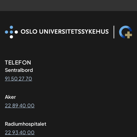
Kontaktinformasjon
TELEFON
Sentralbord
91 50 27 70
Aker
22 89 40 00
Radiumhospitalet
22 93 40 00