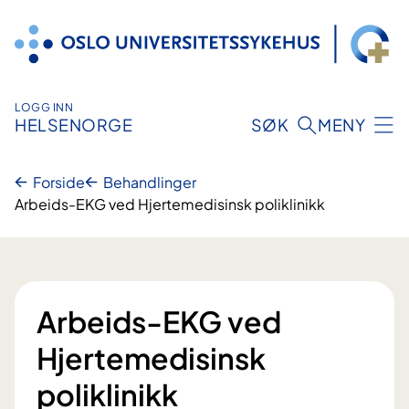
Hopp
til
innhold
LOGG INN
HELSENORGE
SØK
MENY
Forside
Behandlinger
Arbeids-EKG ved Hjertemedisinsk poliklinikk
Arbeids-EKG ved
Hjertemedisinsk
poliklinikk