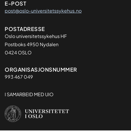
E-POST
post@oslo-universitetssykehus.no
Adresse
POSTADRESSE
Oslo universitetssykehus HF
Postboks 4950 Nydalen
0424 OSLO
Organisasjon
ORGANISASJONSNUMMER
993 467 049
I SAMARBEID MED UIO