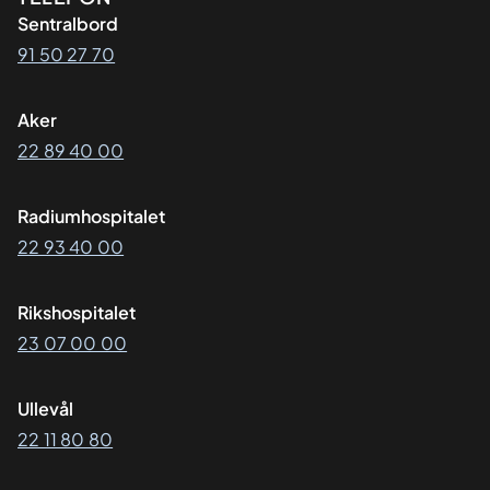
Kontaktinformasjon
Sentralbord
91 50 27 70
Aker
22 89 40 00
Radiumhospitalet
22 93 40 00
Rikshospitalet
23 07 00 00
Ullevål
22 11 80 80