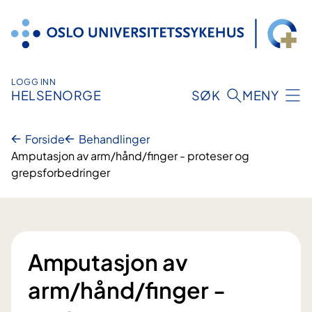
Hopp
til
innhold
LOGG INN
HELSENORGE
SØK
MENY
Forside
Behandlinger
Amputasjon av arm/hånd/finger - proteser og
grepsforbedringer
Amputasjon av
arm/hånd/finger -