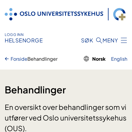
Hopp
til
innhold
LOGG INN
HELSENORGE
SØK
MENY
Forside
Behandlinger
Norsk
English
Behandlinger
En oversikt over behandlinger som vi
utfører ved Oslo universitetssykehus
(OUS).