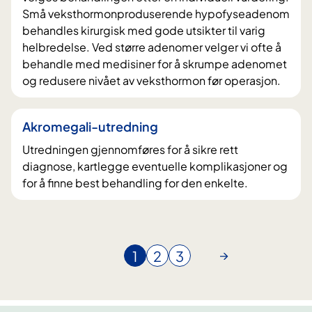
Små veksthormonproduserende hypofyseadenom
behandles kirurgisk med gode utsikter til varig
helbredelse. Ved større adenomer velger vi ofte å
behandle med medisiner for å skrumpe adenomet
og redusere nivået av veksthormon før operasjon.
Akromegali-utredning
Utredningen gjennomføres for å sikre rett
diagnose, kartlegge eventuelle komplikasjoner og
for å finne best behandling for den enkelte.
1
2
3
N
G
G
å
å
å
v
t
t
æ
i
i