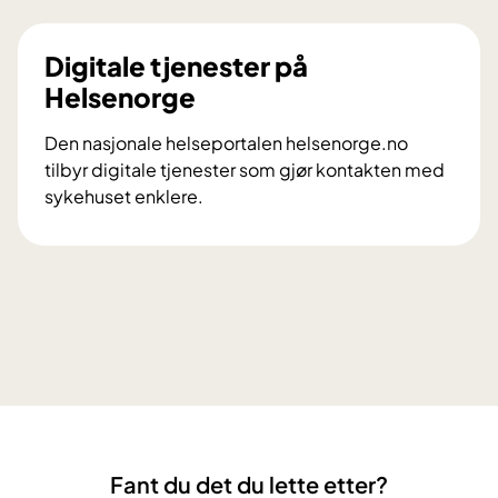
s
n
e
e
Digitale tjenester på
t
r
Helsenorge
j
e
e
t
Den nasjonale helseportalen helsenorge.no
n
t
tilbyr digitale tjenester som gjør kontakten med
e
i
sykehuset enklere.
s
g
D
t
h
i
e
e
g
r
t
i
o
e
t
g
r
a
m
,
l
a
v
e
n
a
t
g
l
j
f
g
Fant du det du lette etter?
e
o