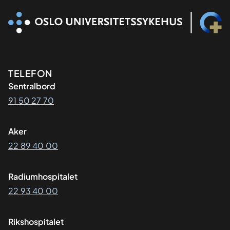
Kontaktinformasjon
TELEFON
Sentralbord
91 50 27 70
Aker
22 89 40 00
Radiumhospitalet
22 93 40 00
Rikshospitalet