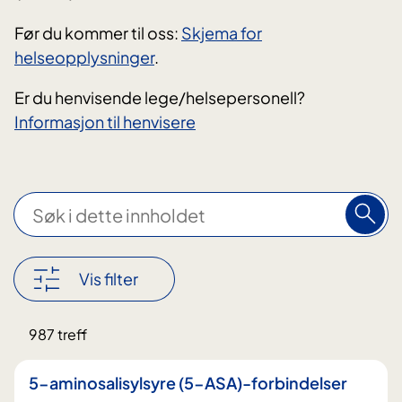
Før du kommer til oss:
Skjema for
helseopplysninger
.
Er du henvisende lege/helsepersonell?
Informasjon til henvisere
S
ø
k
i
Vis filter
d
e
Nullstill
987 treff
t
filter
t
5-aminosalisylsyre (5-ASA)-forbindelser
e