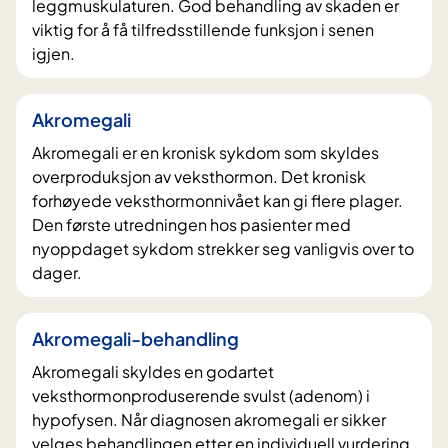
leggmuskulaturen. God behandling av skaden er
viktig for å få tilfredsstillende funksjon i senen
igjen.
Akromegali
Akromegali er en kronisk sykdom som skyldes
overproduksjon av veksthormon. Det kronisk
forhøyede veksthormonnivået kan gi flere plager.
Den første utredningen hos pasienter med
nyoppdaget sykdom strekker seg vanligvis over to
dager.
Akromegali-behandling
Akromegali skyldes en godartet
veksthormonproduserende svulst (adenom) i
hypofysen. Når diagnosen akromegali er sikker
velges behandlingen etter en individuell vurdering.