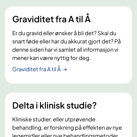
r
l
l
e
s
s
Graviditet fra A til Å
n
i
i
d
d
d
Er du gravid eller ønsker å bli det? Skal du
e
e
e
snart føde eller har du akkurat gjort det? På
s
i
denne siden har vi samlet all informasjon vi
d
mener kan være nyttig for deg.
e
Graviditet fra A til Å
Delta i klinisk studie?
Kliniske studier, eller utprøvende
behandling, er forskning på effekten av nye
legemidler eller nye behandlingsmetoder,