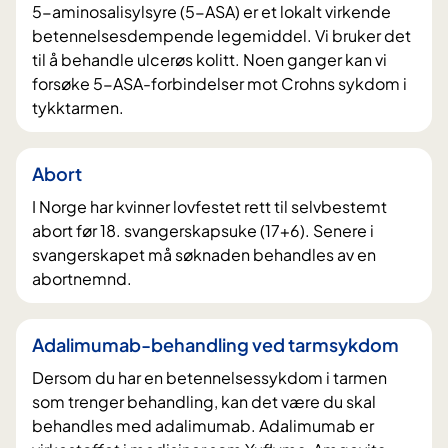
5-aminosalisylsyre (5-ASA) er et lokalt virkende
i
betennelsesdempende legemiddel. Vi bruker det
n
til å behandle ulcerøs kolitt. Noen ganger kan vi
n
forsøke 5-ASA-forbindelser mot Crohns sykdom i
h
tykktarmen.
o
l
Abort
d
I Norge har kvinner lovfestet rett til selvbestemt
e
abort før 18. svangerskapsuke (17+6). Senere i
t
svangerskapet må søknaden behandles av en
abortnemnd.
Adalimumab-behandling ved tarmsykdom
Dersom du har en betennelsessykdom i tarmen
som trenger behandling, kan det være du skal
behandles med adalimumab. Adalimumab er