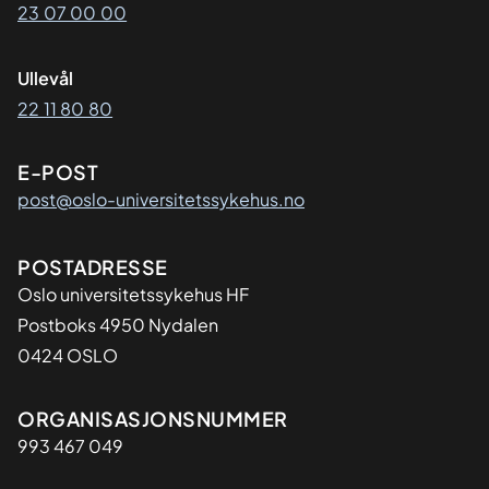
23 07 00 00
Ullevål
22 11 80 80
E-POST
post@oslo-universitetssykehus.no
Adresse
POSTADRESSE
Oslo universitetssykehus HF
Postboks 4950 Nydalen
0424 OSLO
Organisasjon
ORGANISASJONSNUMMER
993 467 049