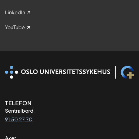
LinkedIn
YouTube
Kontaktinformasjon
TELEFON
Sentralbord
91 50 27 70
Aker