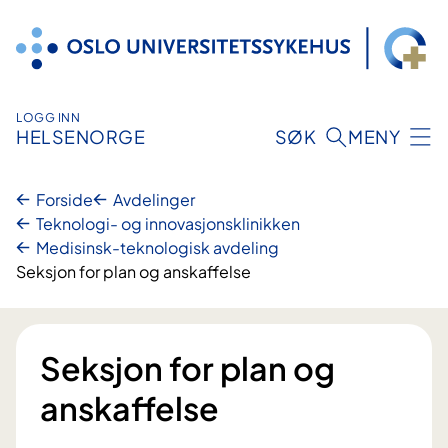
Hopp
til
innhold
LOGG INN
HELSENORGE
SØK
MENY
Forside
Avdelinger
Teknologi- og innovasjonsklinikken
Medisinsk-teknologisk avdeling
Seksjon for plan og anskaffelse
Seksjon for plan og
anskaffelse