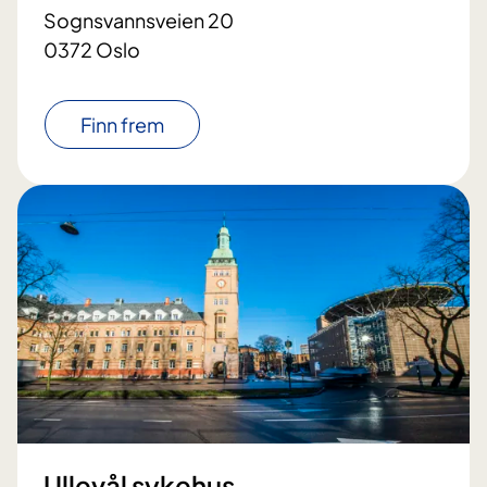
Sognsvannsveien 20
0372 Oslo
Finn frem
Ullevål sykehus