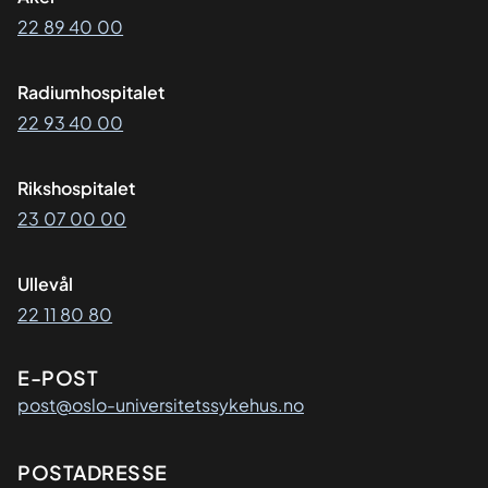
22 89 40 00
Radiumhospitalet
22 93 40 00
Rikshospitalet
23 07 00 00
Ullevål
22 11 80 80
E-POST
post@oslo-universitetssykehus.no
Adresse
POSTADRESSE