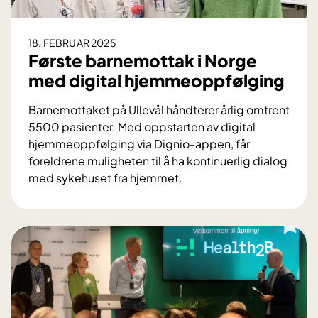
18. FEBRUAR 2025
Første barnemottak i Norge
med digital hjemmeoppfølging
Barnemottaket på Ullevål håndterer årlig omtrent
5500 pasienter. Med oppstarten av digital
hjemmeoppfølging via Dignio-appen, får
foreldrene muligheten til å ha kontinuerlig dialog
med sykehuset fra hjemmet.
F
ø
r
s
t
e
b
a