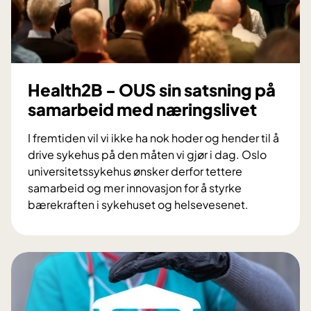
r
n
e
m
o
Health2B - OUS sin satsning på
t
samarbeid med næringslivet
t
a
I fremtiden vil vi ikke ha nok hoder og hender til å
k
drive sykehus på den måten vi gjør i dag. Oslo
i
universitetssykehus ønsker derfor tettere
N
samarbeid og mer innovasjon for å styrke
o
bærekraften i sykehuset og helsevesenet.
r
H
g
e
e
a
m
l
e
t
d
h