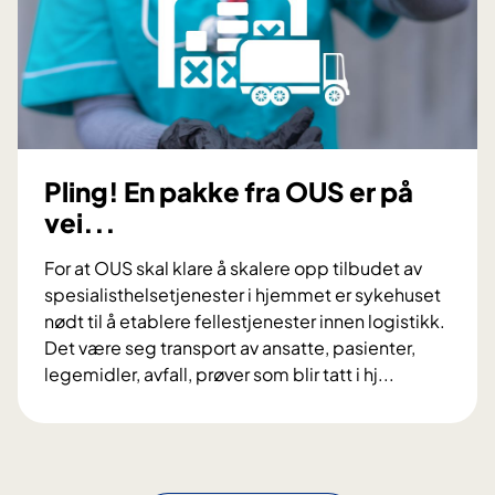
d
2
i
B
g
-
i
O
t
U
a
S
l
s
Pling! En pakke fra OUS er på
h
i
j
vei...
n
e
s
m
For at OUS skal klare å skalere opp tilbudet av
a
m
spesialisthelsetjenester i hjemmet er sykehuset
t
e
nødt til å etablere fellestjenester innen logistikk.
s
o
Det være seg transport av ansatte, pasienter,
n
p
legemidler, avfall, prøver som blir tatt i hj...
i
p
P
n
f
l
g
ø
i
p
l
n
å