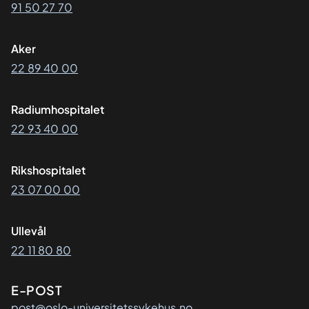
91 50 27 70
Aker
22 89 40 00
Radiumhospitalet
22 93 40 00
Rikshospitalet
23 07 00 00
Ullevål
22 11 80 80
E-POST
post@oslo-universitetssykehus.no