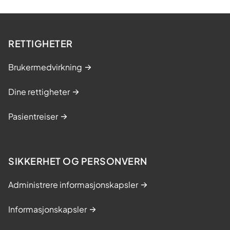
s
v
l
e
i
i
v
RETTIGHETER
.
e
.
t
Brukermedvirkning
.
Dine rettigheter
Pasientreiser
SIKKERHET OG PERSONVERN
Administrere informasjonskapsler
Informasjonskapsler