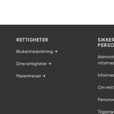
RETTIGHETER
SIKKE
PERS
Brukermedvirkning
Adminis
informa
Dine rettigheter
Informa
Pasientreiser
Om nett
Personv
Tilgjeng