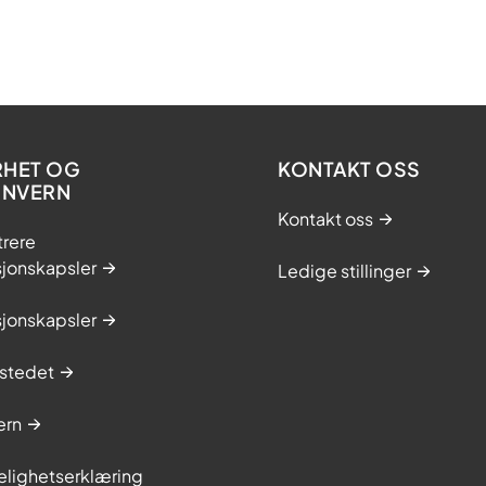
RHET OG
KONTAKT OSS
ONVERN
Kontakt oss
trere
sjonskapsler
Ledige stillinger
sjonskapsler
stedet
ern
elighetserklæring