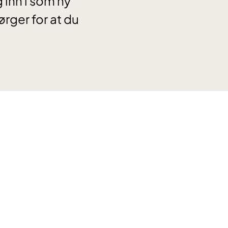
 inn i som ny
ørger for at du