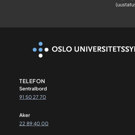
(uustatu
Kontaktinformasjon
TELEFON
Sentralbord
91 50 27 70
Aker
22 89 40 00