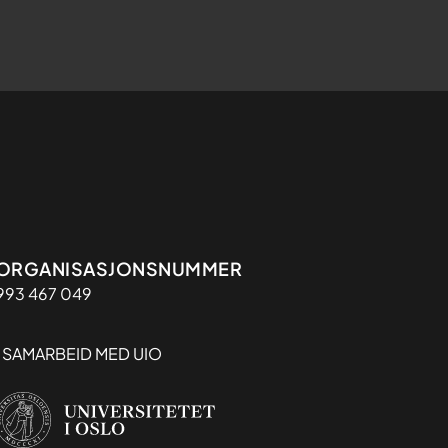
Organisasjon
ORGANISASJONSNUMMER
993 467 049
I SAMARBEID MED UIO