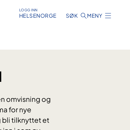
LOGG INN
HELSENORGE
SØK
MENY
M
 en omvisning og
ma for nye
bli tilknyttet et