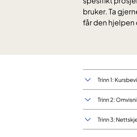
spesifikt prosje
bruker. Ta gjern
får den hjelpen 
Trinn 1: Kursbe
Trinn 2: ​Omvis
Trinn 3: Nettsk