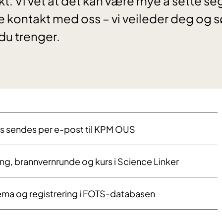
kt. Vi vet at det kan være mye å sette seg
e kontakt med oss – vi veileder deg og s
du trenger.
vis sendes per e-post til KPM OUS
ning, brannvernrunde og kurs i Science Linker
jema og registrering i FOTS-databasen