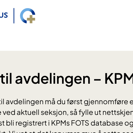
 til avdelingen – KP
g til avdelingen må du først gjennomføre
ved aktuell seksjon, så fylle ut nettskje
ist bli registrert i KPMs FOTS database og 