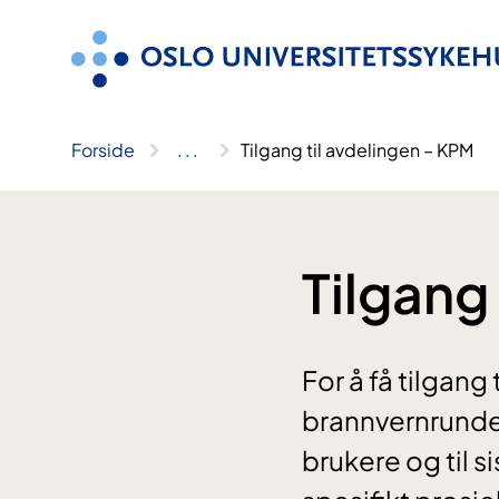
Hopp
til
innhold
Forside
..
.
Tilgang til avdelingen – KPM
Tilgang
For å få tilgan
brannvernrunde 
brukere og til s