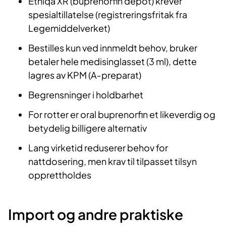
Ethiqa XR (buprenorfin depot) krever
spesialtillatelse (registreringsfritak fra
Legemiddelverket)
Bestilles kun ved innmeldt behov, bruker
betaler hele medisinglasset (3 ml), dette
lagres av KPM (A
‑
preparat)
Begrensninger i holdbarhet
For rotter er oral buprenorfin et likeverdig og
betydelig billigere alternativ
Lang virketid reduserer behov for
nattdosering, men krav til tilpasset tilsyn
opprettholdes
Import og andre praktiske