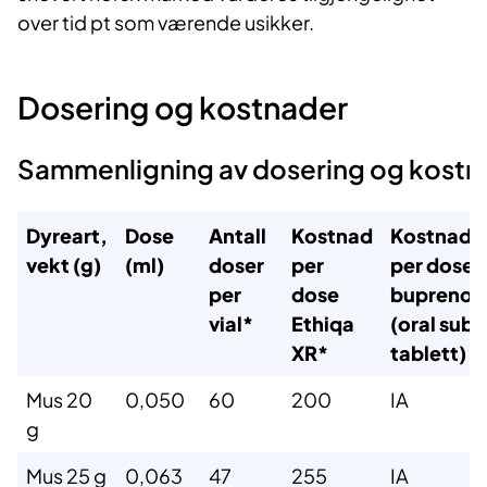
over tid pt som værende usikker.
Dosering og kostnader
Sammenligning av dosering og kostn
Dyreart,
Dose
Antall
Kostnad
Kostnad
vekt (g)
(ml)
doser
per
per dose
per
dose
buprenorf
vial*
Ethiqa
(oral subl
XR*
tablett)
Mus 20
0,050
60
200
IA
g
Mus 25 g
0,063
47
255
IA