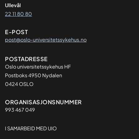
Ullevål
22 11 80 80
E-POST
post@oslo-universitetssykehus.no
Adresse
POSTADRESSE
Oslo universitetssykehus HF
Postboks 4950 Nydalen
0424 OSLO
Organisasjon
ORGANISASJONSNUMMER
993 467 049
I SAMARBEID MED UIO