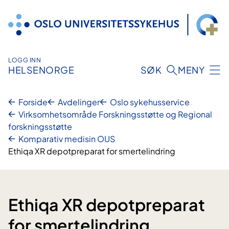
Hopp
til
innhold
LOGG INN
HELSENORGE
SØK
MENY
Forside
Avdelinger
Oslo sykehusservice
Virksomhetsområde Forskningsstøtte og Regional
forskningsstøtte
Komparativ medisin OUS
Ethiqa XR depotpreparat for smertelindring
Ethiqa XR depotpreparat
for smertelindring