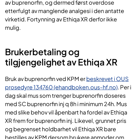
av
buprenorfin
, og dermed først overdose
etterfulgt av manglende
analgesi
i den antatte
virketid.
F
ortynning av
Ethiqa
XR derfor ikke
mulig.
Brukerbetaling og
tilgjengelighet av
Ethiqa
XR
Bruk av buprenorfin ved KPM er
beskrevet i OUS
prosedyre 134760 (ehandboken.ous-hf.no)
. Per i
dag skal mus som trenger buprenorfin doseres
med SC buprenorfin inj q 8h i minimum 24h. Mus
med slike behov vil åpenbart ha fordel av Ethiqa
XR frem for buprenorfin inj. Likevel, grunnet pris
og begrenset holdbarhet vil Ethiqa XR bare
bestilles av KPM dersom brukere anmoder om