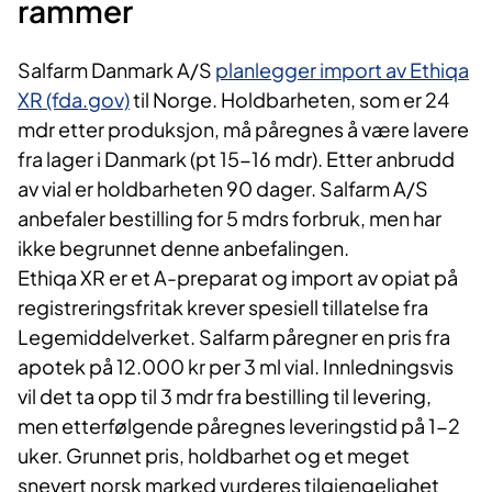
rammer
Salfarm Danmark A/S
planlegger import av Ethiqa
XR (fda.gov)
til Norge. Holdbarheten, som er 24
mdr etter produksjon, må påregnes å være lavere
fra lager i Danmark (pt 15-16 mdr). Etter anbrudd
av vial er holdbarheten 90 dager. Salfarm A/S
anbefaler bestilling for 5 mdrs forbruk, men har
ikke begrunnet denne anbefalingen.
Ethiqa XR er et A-preparat og import av opiat på
registreringsfritak krever spesiell tillatelse fra
Legemiddelverket. Salfarm påregner en pris fra
apotek på 12.000 kr per 3 ml vial. Innledningsvis
vil det ta opp til 3 mdr fra bestilling til levering,
men etterfølgende påregnes leveringstid på 1-2
uker. Grunnet pris, holdbarhet og et meget
snevert norsk marked vurderes tilgjengelighet