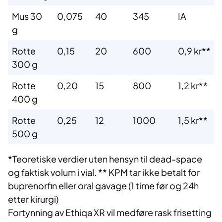
Mus 30
0,075
40
345
IA
g
Rotte
0,15
20
600
0,9 kr**
300 g
Rotte
0,20
15
800
1,2 kr**
400 g
Rotte
0,25
12
1000
1,5 kr**
500 g
*Teoretiske verdier uten hensyn til dead-space
og faktisk volum i vial.
** KPM tar ikke betalt for
buprenorfin eller oral gavage (1 time før og 24h
etter kirurgi)
Fortynning av
Ethiqa
XR vil medføre rask frisetting