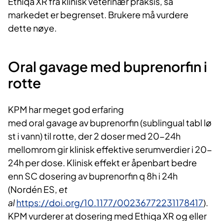
Ethiqa XR fra klinisk veterinær praksis, så
markedet er begrenset. Brukere må vurdere
dette nøye.
Oral
gavage
med buprenorfin i
rotte
KPM har meget god erfaring
med oral gavage av buprenorfin (sublingual tabl lø
st i vann) til rotte, der 2 doser med 20-24h
mellomrom gir klinisk effektive serumverdier i 20-
24h per dose. Klinisk effekt er åpenbart bedre
enn SC dosering av buprenorfin q 8h i 24h
(Nordén ES,
et
al
https://doi.org/10.1177/00236772231178417
).
KPM vurderer at dosering med Ethiqa XR og eller