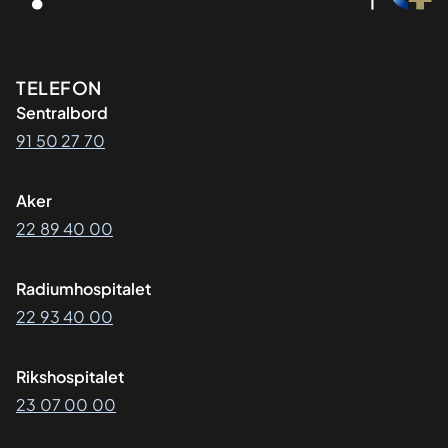
Kontaktinformasjon
TELEFON
Sentralbord
91 50 27 70
Aker
22 89 40 00
Radiumhospitalet
22 93 40 00
Rikshospitalet
23 07 00 00