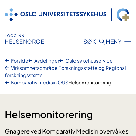
Hopp
til
innhold
LOGG INN
HELSENORGE
SØK
MENY
Forside
Avdelinger
Oslo sykehusservice
Virksomhetsområde Forskningsstøtte og Regional
forskningsstøtte
Komparativ medisin OUS
Helsemonitorering
Helsemonitorering
Gnagere ved Komparativ Medisin overvåkes