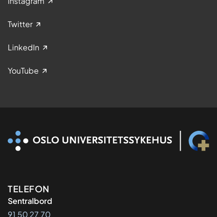
Instagram
Twitter
LinkedIn
YouTube
Kontaktinformasjon
TELEFON
Sentralbord
91 50 27 70