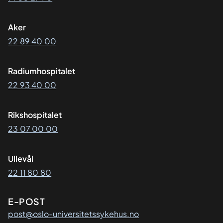
Aker
22 89 40 00
Radiumhospitalet
22 93 40 00
Rikshospitalet
23 07 00 00
Ullevål
22 11 80 80
E-POST
post@oslo-universitetssykehus.no