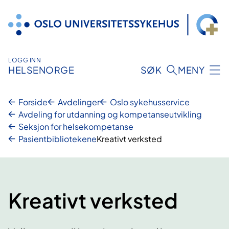
Hopp
til
innhold
LOGG INN
HELSENORGE
SØK
MENY
Forside
Avdelinger
Oslo sykehusservice
Avdeling for utdanning og kompetanseutvikling
Seksjon for helsekompetanse
Pasientbibliotekene
Kreativt verksted
Kreativt verksted