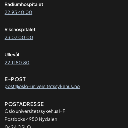
Radiumhospitalet
22 93 40 00
Rikshospitalet
23 07 00 00
Ullevål
22 11 80 80
E-POST
post@oslo-universitetssykehus.no
Adresse
POSTADRESSE
Oslo universitetssykehus HF
Postboks 4950 Nydalen
0424 OSLO