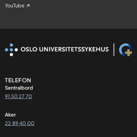
YouTube
Kontaktinformasjon
TELEFON
Sentralbord
91 50 27 70
Aker
22 89 40 00