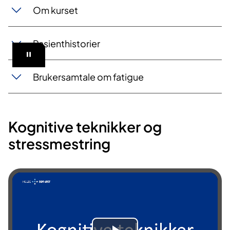
Om kurset
v
v
Pasienthistorier
i
Brukersamtale om fatigue
d
e
Kognitive teknikker og
o
stressmestring