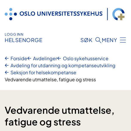
Hopp
til
innhold
LOGG INN
HELSENORGE
SØK
MENY
Forside
Avdelinger
Oslo sykehusservice
Avdeling for utdanning og kompetanseutvikling
Seksjon for helsekompetanse
Vedvarende utmattelse, fatigue og stress
Vedvarende utmattelse,
fatigue og stress