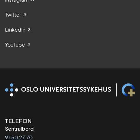
Twitter
LinkedIn
YouTube
Kontaktinformasjon
TELEFON
Sentralbord
91 50 27 70