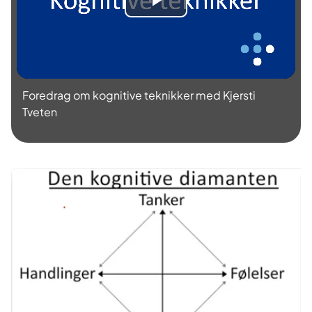
S
p
i
Foredrag om kognitive teknikker med Kjersti
l
Tveten
l
a
v
v
i
d