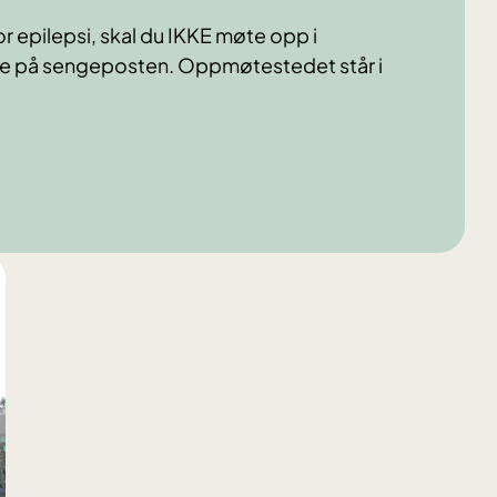
r epilepsi, skal du IKKE møte opp i
te på sengeposten. Oppmøtestedet står i