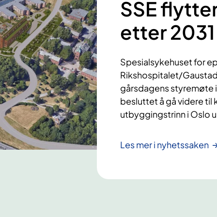
SSE flytter
etter 2031
Spesialsykehuset for epil
Rikshospitalet/Gaustad e
gårsdagens styremøte i
besluttet å gå videre ti
utbyggingstrinn i Oslo 
Les mer i nyhetssaken