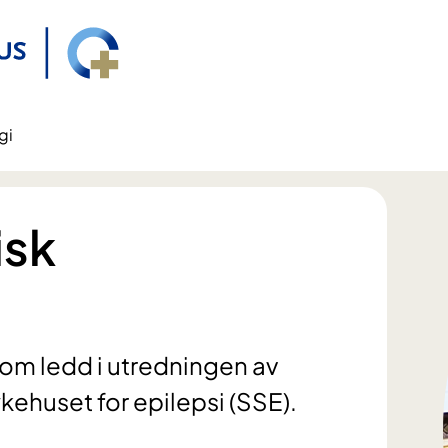
gi
isk
om ledd i utredningen av
kehuset for epilepsi (SSE).