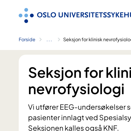
Hopp
til
innhold
Forside
..
.
Seksjon for klinisk nevrofysiolo
Seksjon for klin
nevrofysiologi
Vi utfører EEG-undersøkelser s
pasienter innlagt ved Spesialsy
Seksjonen kalles også KNF.