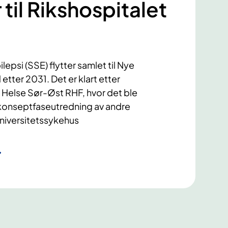
 til Rikshospitalet
epsi (SSE) flytter samlet til Nye
tter 2031. Det er klart etter
 Helse Sør-Øst RHF, hvor det ble
l konseptfaseutredning av andre
universitetssykehus