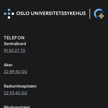
Kontaktinformasjon
TELEFON
Sentralbord
91 50 27 70
Aker
22 89 40 00
Radiumhospitalet
22 93 40 00
Rikshospitalet