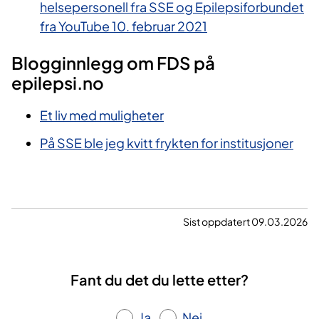
helsepersonell fra SSE og Epilepsiforbundet
fra YouTube 10. februar 2021
Blogginnlegg om FDS på
epilepsi.no
Et liv med muligheter
På SSE ble jeg kvitt frykten for institusjoner
Sist oppdatert 09.03.2026
Fant du det du lette etter?
Ja
Nei