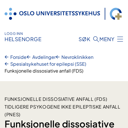
Hopp
til
innhold
LOGG INN
HELSENORGE
SØK
MENY
Forside
Avdelinger
Nevroklinikken
Spesialsykehuset for epilepsi (SSE)
Funksjonelle dissosiative anfall (FDS)
FUNKSJONELLE DISSOSIATIVE ANFALL (FDS)
TIDLIGERE PSYKOGENE IKKE EPILEPTISKE ANFALL
(PNES)
Funksjonelle dissosiative