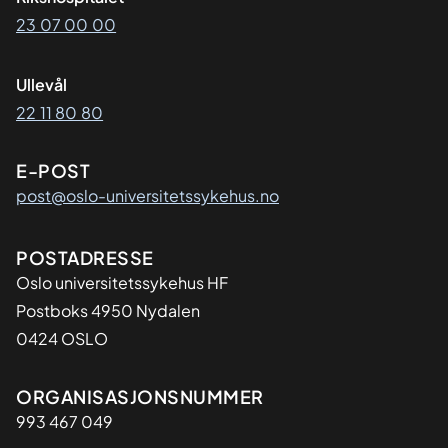
23 07 00 00
Ullevål
22 11 80 80
E-POST
post@oslo-universitetssykehus.no
Adresse
POSTADRESSE
Oslo universitetssykehus HF
Postboks 4950 Nydalen
0424 OSLO
Organisasjon
ORGANISASJONSNUMMER
993 467 049